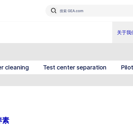
关于我
r cleaning
Test center separation
Pilo
养素