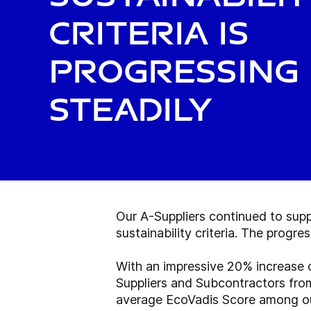
criteria is
progressing
steadily
Our A-Suppliers continued to sup
sustainability criteria. The progr
With an impressive 20% increase
Suppliers and Subcontractors fro
average EcoVadis Score among our