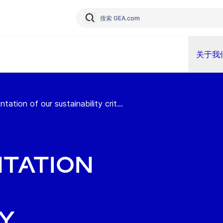
关于我
ation of our sustainability crit...
tation
y