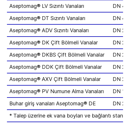
Aseptomag® LV Sızıntı Vanaları
DN 40
Aseptomag® DT Sızıntı Vanaları
DN 40
Aseptomag® ADV Sızıntı Vanaları
DN 25
Aseptomag® DK Çift Bölmeli Vanalar
DN 25
Aseptomag® DKBS Çift Bölmeli Vanalar
DN 25
Aseptomag® DDK Çift Bölmeli Vanalar
DN 25
Aseptomag® AXV Çift Bölmeli Vanalar
DN 25
Aseptomag® PV Numune Alma Vanaları
DN 10 
Buhar giriş vanaları Aseptomag® DE
DN 25
* Talep üzerine ek vana boyları ve bağlantı standar