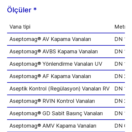
Ölçüler *
Vana tipi
Metrik
Aseptomag® AV Kapama Vanaları
DN 15 
Aseptomag® AVBS Kapama Vanaları
DN 15 
Aseptomag® Yönlendirme Vanaları UV
DN 15 
Aseptomag® AF Kapama Vanaları
DN 25
Aseptik Kontrol (Regülasyon) Vanaları RV
DN 15 
Aseptomag® RVIN Kontrol Vanaları
DN 25
Aseptomag® GD Sabit Basınç Vanaları
DN 15 
Aseptomag® AMV Kapama Vanaları
DN 06