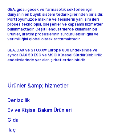
GEA, gıda, içecek ve farmasötik sektörleri için
dünyanın en büyük sistem tedarikçilerinden birisidir.
Portföyümüzde makine ve tesislerin yanı sıra ileri
proses teknolojisi, bileşenler ve kapsamlı hizmetler
bulunmaktadır. Çeşitli endüstrilerde kullanılan bu
ürünler, üretim proseslerinin sürdürülebilirliğini ve
verimliliğini global olarak arttırmaktadır.
GEA, DAX ve STOXX® Europe 600 Endeksinde ve
ayrıca DAX 50 ESG ve MSCI Küresel Sürdürülebilirlik
endekslerinde yer alan şirketlerden biridir.
Ürünler &amp; hizmetler
Denizcilik
Ev ve Kişisel Bakım Ürünleri
Gıda
İlaç