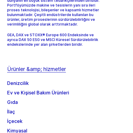
dünyanın en büyük sistem tedarikçilerinden birisidir.
Portföyümüzde makine ve tesislerin yanı sıra ileri
proses teknolojisi, bileşenler ve kapsamlı hizmetler
bulunmaktadır. Çeşitli endüstrilerde kullanılan bu
ürünler, üretim proseslerinin sürdürülebilirliğini ve
verimliliğini global olarak arttırmaktadır.
GEA, DAX ve STOXX® Europe 600 Endeksinde ve
ayrıca DAX 50 ESG ve MSCI Küresel Sürdürülebilirlik
endekslerinde yer alan şirketlerden biridir.
Ürünler &amp; hizmetler
Denizcilik
Ev ve Kişisel Bakım Ürünleri
Gıda
İlaç
İçecek
Kimyasal