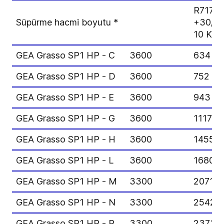
R717,
Süpürme hacmi boyutu *
+30/+7
10 K al
GEA Grasso SP1 HP - C
3600
634
GEA Grasso SP1 HP - D
3600
752
GEA Grasso SP1 HP - E
3600
943
GEA Grasso SP1 HP - G
3600
1117
GEA Grasso SP1 HP - H
3600
1455
GEA Grasso SP1 HP - L
3600
1680
GEA Grasso SP1 HP - M
3300
2071
GEA Grasso SP1 HP - N
3300
2542
GEA Grasso SP1 HP - P
3300
2373