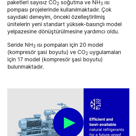
paketleri sayısız
CO
soğutma ve NH
ısı
2
3
pompası projelerinde kullanılmaktadır. Çok
sayıdaki deneyim, önceki özelleştirilmiş
ünitelerin yeni standart yüksek-basınçlı model
yelpazesine dönüştürülmesine yardımcı oldu.
Seride NH
ısı pompaları için 20 model
3
(kompresör şasi boyutu) ve
CO
uygulamaları
2
için 17 model (kompresör şasi boyutu)
bulunmaktadır.