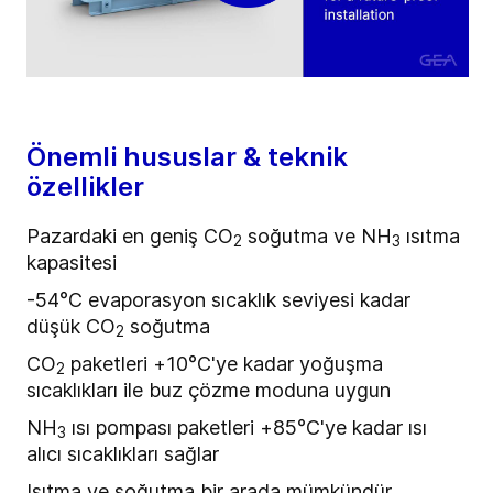
Önemli hususlar & teknik
özellikler
Pazardaki en geniş CO
soğutma ve NH
ısıtma
2
3
kapasitesi
-54°C evaporasyon sıcaklık seviyesi kadar
düşük CO
soğutma
2
CO
paketleri +10°C'ye kadar yoğuşma
2
sıcaklıkları ile buz çözme moduna uygun
NH
ısı pompası paketleri +85°C'ye kadar ısı
3
alıcı sıcaklıkları sağlar
Isıtma ve soğutma bir arada mümkündür