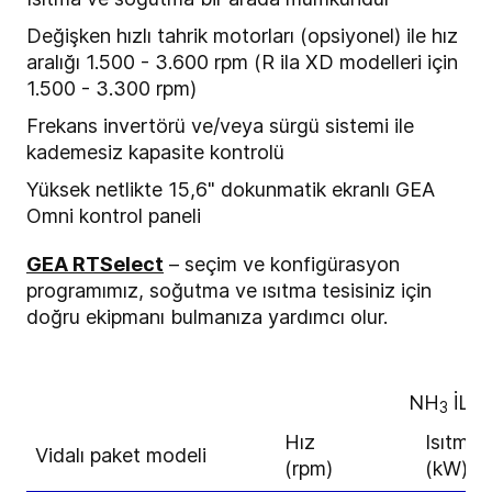
Değişken hızlı tahrik motorları (opsiyonel) ile hız
aralığı 1.500 - 3.600 rpm (R ila XD modelleri için
1.500 - 3.300 rpm)
Frekans invertörü ve/veya sürgü sistemi ile
kademesiz kapasite kontrolü
Yüksek netlikte 15,6" dokunmatik ekranlı GEA
Omni kontrol paneli
GEA RTSelect
– seçim ve konfigürasyon
programımız, soğutma ve ısıtma tesisiniz için
doğru ekipmanı bulmanıza yardımcı olur.
NH
İLE
3
Hız
Isıtma 
Vidalı paket modeli
(rpm)
(kW)