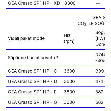
GEA Grasso SP1 HP - XD
3300
--
GEA Gra
CO
İLE SOĞU
2
Soğutma
Hız
Vidalı paket modeli
(kW)
(rpm)
Dondu
R744,
Süpürme hacmi boyutu *
-40/-5
GEA Grasso SP1 HP - C
3600
399
GEA Grasso SP1 HP - D
3600
474
GEA Grasso SP1 HP - E
3600
582
GEA Grasso SP1 HP - G
3600
682