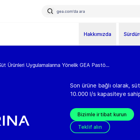
Hakkımızda
Sürdürü
Süt Ürünleri Uygulamalarına Yönelik GEA Pastö...
Son ürüne bağlı olarak, sü
10.000 l/s kapasiteye sahi
Bizimle irtibat kurun
ına
Teklif alın