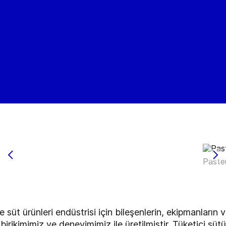
r
Pasteu
e süt ürünleri endüstrisi için bileşenlerin, ekipmanların
i birikimimiz ve deneyimimiz ile üretilmiştir. Tüketici süt