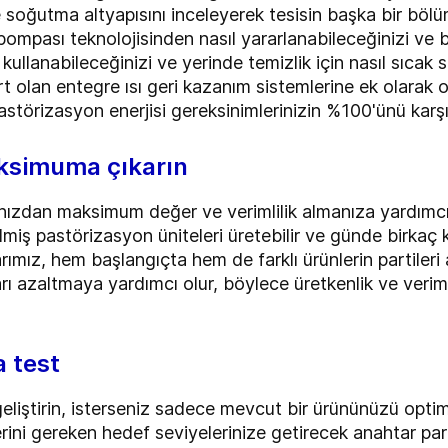
 soğutma altyapısını inceleyerek tesisin başka bir bölüm
pompası teknolojisinden nasıl yararlanabileceğinizi ve 
ullanabileceğinizi ve yerinde temizlik için nasıl sıcak s
 olan entegre ısı geri kazanım sistemlerine ek olarak op
störizasyon enerjisi gereksinimlerinizin %100'ünü karş
aksimuma çıkarın
zdan maksimum değer ve verimlilik almanıza yardımcı ol
ilmiş pastörizasyon üniteleri üretebilir ve günde birkaç 
ımız, hem başlangıçta hem de farklı ürünlerin partileri a
arı azaltmaya yardımcı olur, böylece üretkenlik ve verimi
a test
geliştirin, isterseniz sadece mevcut bir ürününüzü optim
klerini gereken hedef seviyelerinize getirecek anahtar p