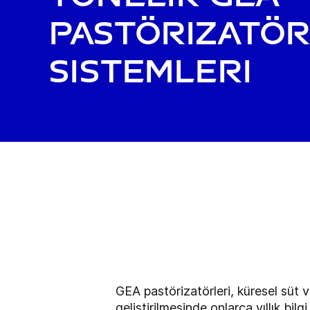
Pastörizatö
Sistemleri
GEA pastörizatörleri, küresel süt v
geliştirilmesinde onlarca yıllık bilg