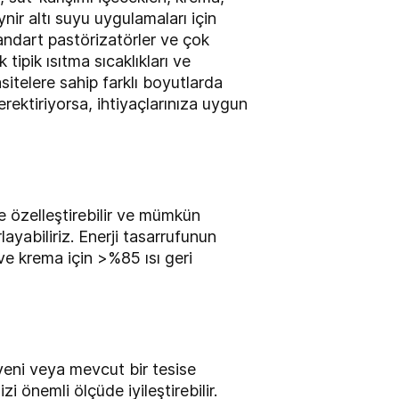
nir altı suyu uygulamaları için
tandart pastörizatörler ve çok
tipik ısıtma sıcaklıkları ve
itelere sahip farklı boyutlarda
gerektiriyorsa, ihtiyaçlarınıza uygun
e özelleştirebilir ve mümkün
ayabiliriz. Enerji tasarrufunun
ve krema için >%85 ısı geri
 yeni veya mevcut bir tesise
i önemli ölçüde iyileştirebilir.