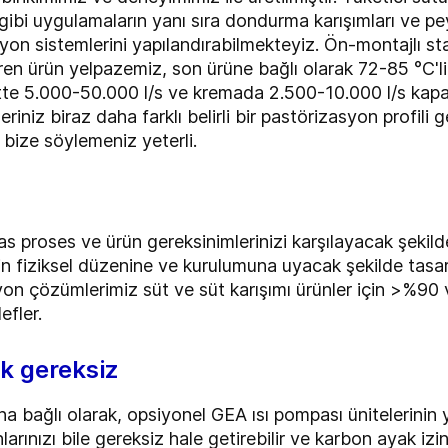
 gibi uygulamaların yanı sıra dondurma karışımları ve pey
asyon sistemlerini yapılandırabilmekteyiz. Ön-montajlı s
en ürün yelpazemiz, son ürüne bağlı olarak 72-85 °C'lik 
tte 5.000-50.000 l/s ve kremada 2.500-10.000 l/s kapas
riniz biraz daha farklı belirli bir pastörizasyon profili 
 bize söylemeniz yeterli.
s proses ve ürün gereksinimlerinizi karşılayacak şekild
in fiziksel düzenine ve kurulumuna uyacak şekilde tasarl
on çözümlerimiz süt ve süt karışımı ürünler için >%90 
efler.
ık gereksiz
na bağlı olarak, opsiyonel GEA ısı pompası ünitelerinin
rınızı bile gereksiz hale getirebilir ve karbon ayak iziniz