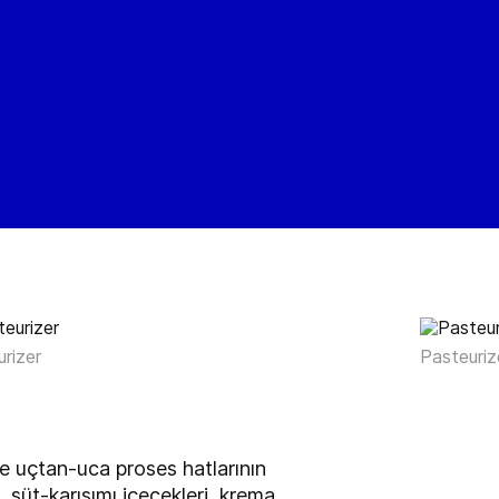
rizer
Pasteuriz
 ve uçtan-uca proses hatlarının
ü, süt-karışımı içecekleri, krema,