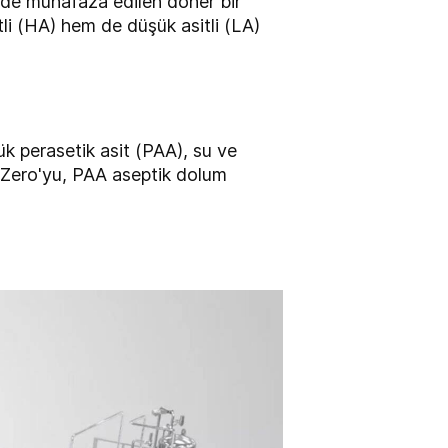
inde muhafaza edilen döner bir
tli (HA) hem de düşük asitli (LA)
ük perasetik asit (PAA), su ve
n2 Zero'yu, PAA aseptik dolum