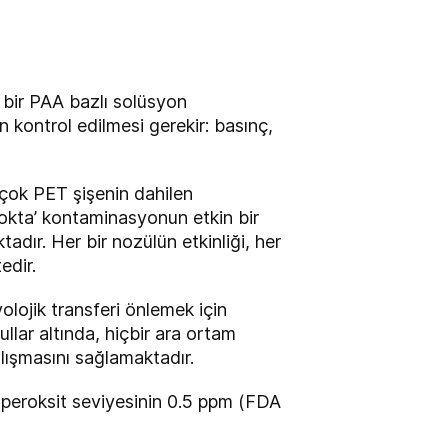
bir PAA bazlı solüsyon
 kontrol edilmesi gerekir: basınç,
irçok PET şişenin dahilen
Nokta’ kontaminasyonun etkin bir
dır. Her bir nozülün etkinliği, her
edir.
yolojik transferi önlemek için
llar altında, hiçbir ara ortam
lışmasını sağlamaktadır.
tı peroksit seviyesinin 0.5 ppm (FDA