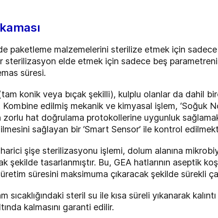
yıkaması
 paketleme malzemelerini sterilize etmek için sadece 
r sterilizasyon elde etmek için sadece beş parametrenin
emas süresi.
am konik veya bıçak şekilli), kulplu olanlar da dahil b
ır. Kombine edilmiş mekanik ve kimyasal işlem, ‘Soğuk 
zorlu hat doğrulama protokollerine uygunluk sağlamakta
dilmesini sağlayan bir ’Smart Sensor’ ile kontrol edilmekt
n harici şişe sterilizasyonu işlemi, dolum alanına mikrobi
 şekilde tasarlanmıştır. Bu, GEA hatlarının aseptik koşu
üretim süresini maksimuma çıkaracak şekilde sürekli ça
m sıcaklığındaki steril su ile kısa süreli yıkanarak kalın
ında kalmasını garanti edilir.