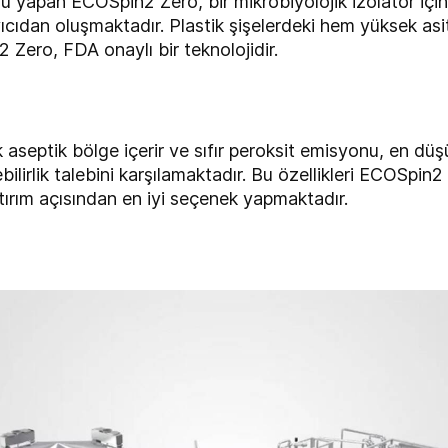
gu yapan ECOSpin2 Zero, bir mikrobiyolojik izolatör iç
yıcıdan oluşmaktadır. Plastik şişelerdeki hem yüksek asi
 Zero, FDA onaylı bir teknolojidir.
k aseptik bölge içerir ve sıfır peroksit emisyonu, en düş
lebilirlik talebini karşılamaktadır. Bu özellikleri ECOSpi
atırım açısından en iyi seçenek yapmaktadır.