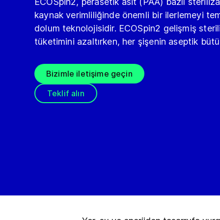
ECOSpin2, perasetik asit (PAA) bazlı sterilizas
kaynak verimliliğinde önemli bir ilerlemeyi te
dolum teknolojisidir. ECOSpin2 gelişmiş steri
tüketimini azaltırken, her şişenin aseptik büt
Bizimle iletişime geçin
Teklif alın