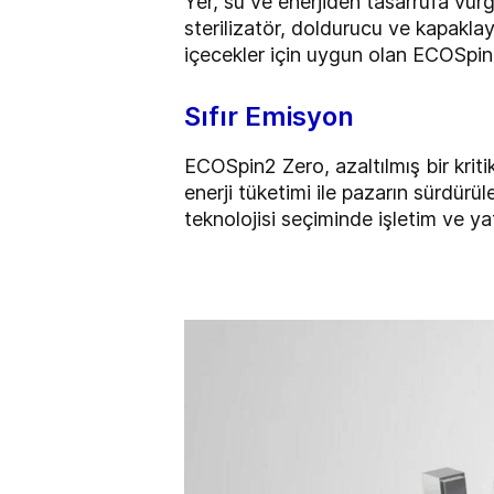
Yer, su ve enerjiden tasarrufa vur
sterilizatör, doldurucu ve kapakla
içecekler için uygun olan ECOSpin2
Sıfır Emisyon
ECOSpin2 Zero, azaltılmış bir kriti
enerji tüketimi ile pazarın sürdürü
teknolojisi seçiminde işletim ve y