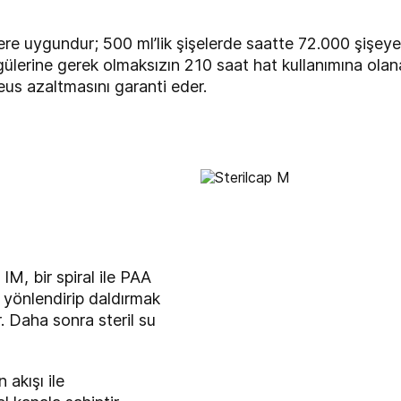
 uygundur; 500 ml’lik şişelerde saatte 72.000 şişeye v
erine gerek olmaksızın 210 saat hat kullanımına olanak 
aeus azaltmasını garanti eder.
IM, bir spiral ile PAA
e yönlendirip daldırmak
r. Daha sonra steril su
akışı ile