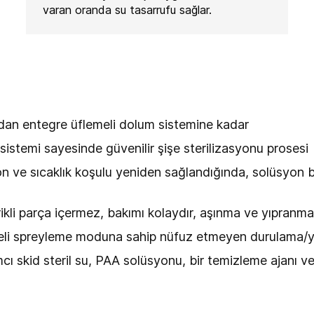
varan oranda su tasarrufu sağlar.
ıdan entegre üflemeli dolum sistemine kadar
 sistemi sayesinde güvenilir şişe sterilizasyonu prosesi
 ve sıcaklık koşulu yeniden sağlandığında, solüsyon b
trikli parça içermez, bakımı kolaydır, aşınma ve yıpranm
rbeli spreyleme moduna sahip nüfuz etmeyen durulama/y
mcı skid steril su, PAA solüsyonu, bir temizleme ajanı ve