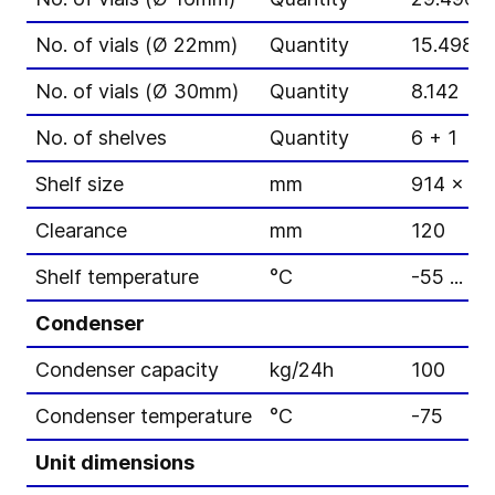
No. of vials (Ø 22mm)
Quantity
15.498
No. of vials (Ø 30mm)
Quantity
8.142
No. of shelves
Quantity
6 + 1
Shelf size
mm
914 x 12
Clearance
mm
120
Shelf temperature
°C
-55 ... +
Condenser
Condenser capacity
kg/24h
100
Condenser temperature
°C
-75
Unit dimensions