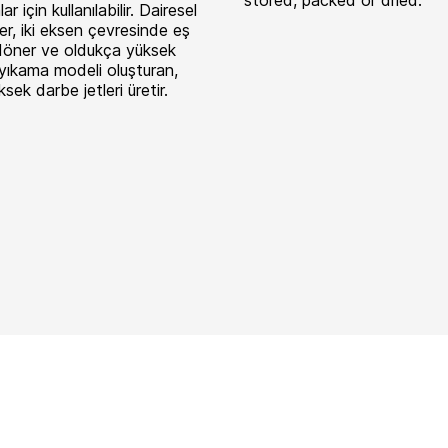
stored, packed or dried.
r için kullanılabilir. Dairesel
ler, iki eksen çevresinde eş
döner ve oldukça yüksek
 yıkama modeli oluşturan,
ksek darbe jetleri üretir.