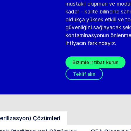
müstakil ekipman ve modül
kadar - kalite bilincine sahi
oldukça yüksek etkili ve t
güvenliğini sağlayacak şek
kontaminasyonun önlenmes
ihtiyacın farkındayız.
Bizimle irtibat kurun
Teklif alın
terilizasyon) Çözümleri