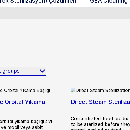
k Sterilizasyon) Çözümleri
GEA Cleaning
t groups
e Orbital Yıkama
Direct Steam Steriliza
Concentrated food produc
rbital yıkama başlığı sıvı
to be sterilized before the
ir ve mobil veya sabit