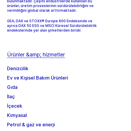
bulunmaktadır. Çeşitli endüstrilerde kullanılan bu
ürünler, üretim proseslerinin sürdürülebilirliğini ve
verimliliğini global olarak arttırmaktadır.
GEA, DAX ve STOXX® Europe 600 Endeksinde ve
ayrıca DAX 50 ESG ve MSCI Küresel Sürdürülebilirlik
endekslerinde yer alan şirketlerden biridir.
Ürünler &amp; hizmetler
Denizcilik
Ev ve Kişisel Bakım Ürünleri
Gıda
İlaç
İçecek
Kimyasal
Petrol & gaz ve enerji