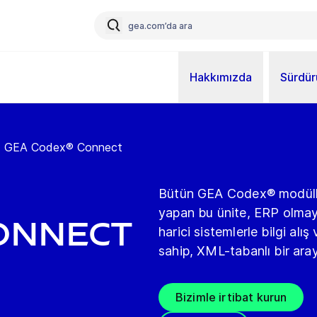
Hakkımızda
Sürdürü
GEA Codex® Connect
Bütün GEA Codex® modüller
yapan bu ünite, ERP olmaya
onnect
harici sistemlerle bilgi alı
sahip, XML-tabanlı bir ara
Bizimle irtibat kurun