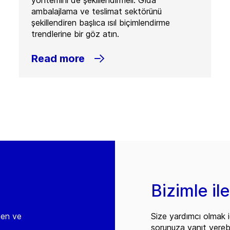
yöntemini de şekillendirmeli. Gıda
ambalajlama ve teslimat sektörünü
şekillendiren başlıca ısıl biçimlendirme
trendlerine bir göz atın.
Read more
Bizimle il
den ve
Size yardımcı olmak i
sorunuza yanıt vereb