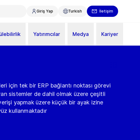
Giriş Yap
Turkish
İletişim
lebilirlik
Yatırımcılar
Medya
Kariyer
i için tek bir ERP bağlantı noktası görevi
n sistemler de dahil olmak üzere çeşitli
ş verişi yapmak üzere küçük bir ayak izine
yüz kullanmaktadır