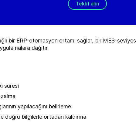
Teklif alın
ğlı bir ERP-otomasyon ortamı sağlar, bir MES-seviyesi
uygulamalara dağıtır.
ki süresi
 azalma
larının yapılacağını belirleme
ve doğru bilgilerle ortadan kaldırma
e