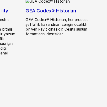
lity
GEA Codex® Historian
eslim
GEA Codex® Historian, her prosese
şeffaflık kazandıran zengin özellikli
n bitmiş
bir veri kayıt cihazıdır. Çeşitli sunum
r yazılım
formatlarını destekler.
fik
ası için
dığı
genel