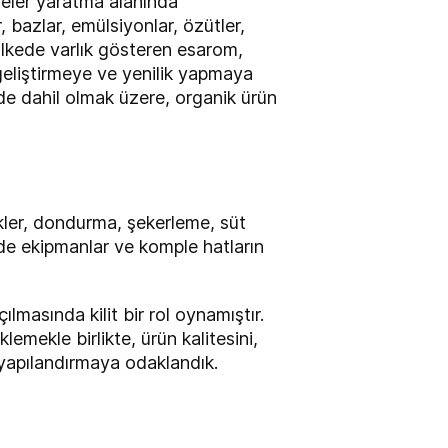
meler yaratma alanında
, bazlar, emülsiyonlar, özütler,
 ülkede varlık gösteren esarom,
i geliştirmeye ve yenilik yapmaya
 de dahil olmak üzere, organik ürün
cekler, dondurma, şekerleme, süt
mde ekipmanlar ve komple hatların
lmasında kilit bir rol oynamıştır.
lemekle birlikte, ürün kalitesini,
 yapılandırmaya odaklandık.