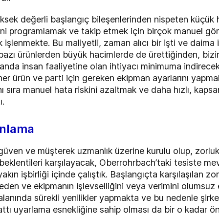
ksek değerli başlangıç bileşenlerinden nispeten küçük
ini programlamak ve takip etmek için birçok manuel gö
ak işlenmekte. Bu maliyetli, zaman alıcı bir işti ve daima
zı ürünlerden büyük hacimlerde de ürettiğinden, bizim
anda insan faaliyetine olan ihtiyacı minimuma indirec
 her ürün ve parti için gereken ekipman ayarlarını yapm
ı sıra manuel hata riskini azaltmak ve daha hızlı, kapsa
ı.
anlama
güven ve müşterek uzmanlık üzerine kurulu olup, zorlukl
beklentileri karşılayacak, Oberrohrbach’taki tesiste m
ın işbirliği içinde çalıştık. Başlangıçta karşılaşılan zor
emeden ve ekipmanın işlevselliğini veya verimini olumsuz
lanında sürekli yenilikler yapmakta ve bu nedenle şirket
ttı uyarlama esnekliğine sahip olması da bir o kadar ön