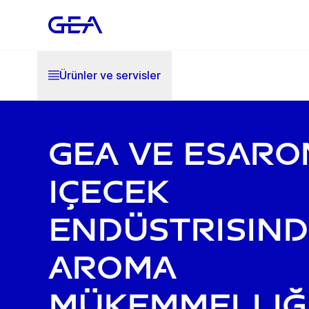
Ürünler ve servisler
GEA ve esaro
içecek
endüstrisind
aroma
mükemmelliğ