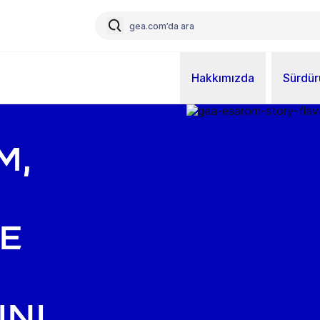
Hakkımızda
Sürdürü
m,
e
ini