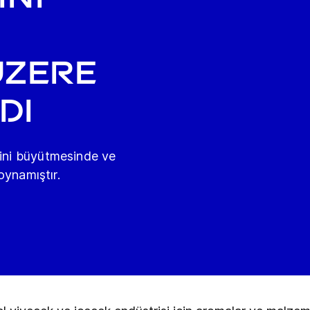
üzere
di
şini büyütmesinde ve
 oynamıştır.