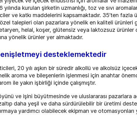
l yiyecek ve içecek endüstrisi için aromalar ve malze
6 yılında kurulan şirketin uzmanlığı, toz ve sıvı aromalar
iriciler ve katkı maddelerini kapsamaktadır. 35’ten fazla
özel talepleri olan pazarlara yönelik en kaliteli ürünler
jetaryen, helal, koşer, glütensiz veya laktozsuz ürünler
ına yönelik ürünler yer almaktadır.
 genişletmeyi desteklemektedir
ileri, 20 yılı aşkın bir süredir alkollü ve alkolsüz içe
önelik aroma ve bileşenlerin işlenmesi için anahtar öne
m ile yakın işbirliği içinde çalışmıştır.
yünü ve işini büyütmesinde ve uluslararası pazarlara açı
zaltıp daha yeşil ve daha sürdürülebilir bir üretimi destek
artırmaya yardımcı olabilecek ekipman ve otomasyonları