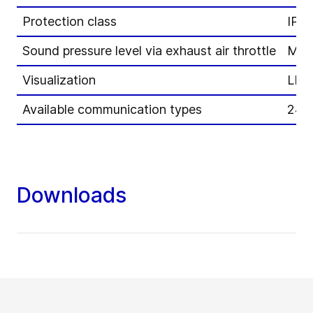
Protection class
IP6
Sound pressure level via exhaust air throttle
Max
Visualization
LED 
Available communication types
24 
Downloads