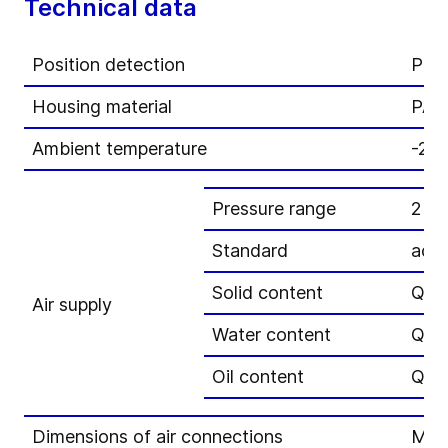
Technical data
Position detection
Path
Housing material
PA1
Ambient temperature
-20 
Pressure range
2 to
Standard
acc.
Solid content
Qual
Air supply
Water content
Qual
Oil content
Qual
Dimensions of air connections
Met