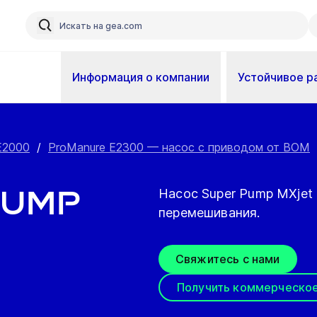
Информация о компании
Устойчивое р
E2000
/
ProManure E2300 — насос с приводом от ВОМ
Pump
Насос Super Pump MXje
перемешивания.
Свяжитесь с нами
Получить коммерческо