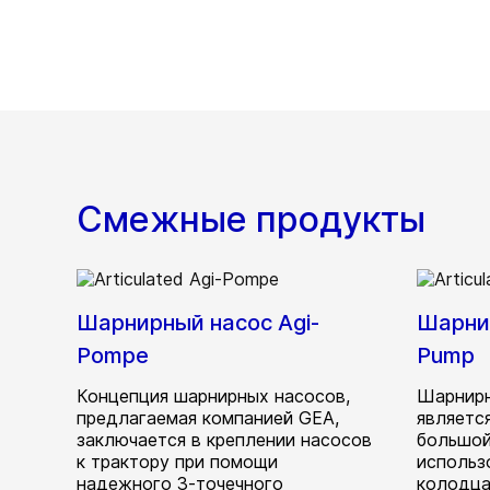
Смежные продукты
Шарнирный насос Agi-
Шарни
Pompe
Pump
Концепция шарнирных насосов,
Шарнирн
предлагаемая компанией GEA,
являетс
заключается в креплении насосов
большой
к трактору при помощи
использ
надежного 3-точечного
колодца