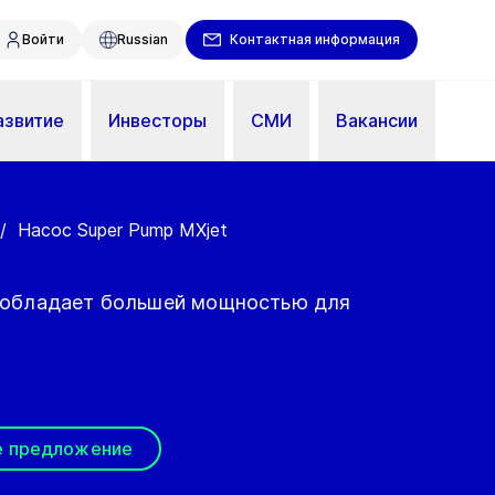
Войти
Russian
Контактная информация
азвитие
Инвесторы
СМИ
Вакансии
/
Насос Super Pump MXjet
t обладает большей мощностью для
е предложение