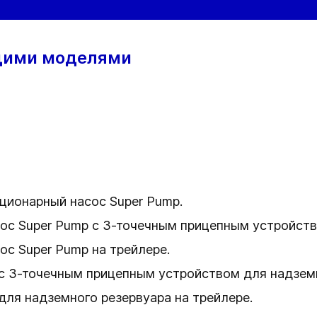
щими моделями
ионарный насос Super Pump.
с Super Pump с 3-точечным прицепным устройств
с Super Pump на трейлере.
с 3-точечным прицепным устройством для надземн
ля надземного резервуара на трейлере.