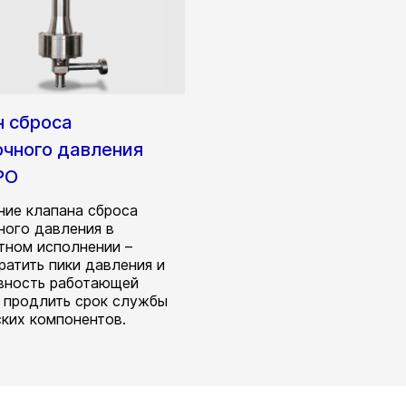
н сброса
очного давления
PO
ние клапана сброса
ного давления в
тном исполнении –
ратить пики давления и
вность работающей
 продлить срок службы
ских компонентов.