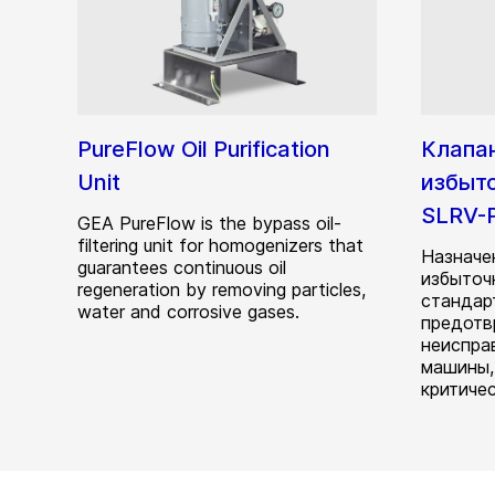
PureFlow Oil Purification
Клапа
Unit
избыт
SLRV-
GEA PureFlow is the bypass oil-
filtering unit for homogenizers that
Назначе
guarantees continuous oil
избыточ
regeneration by removing particles,
стандар
water and corrosive gases.
предотв
неиспра
машины,
критиче