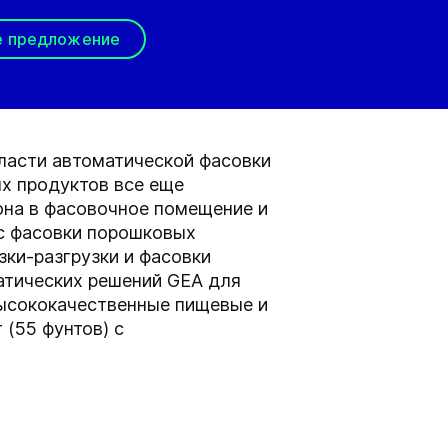
е предложение
бласти автоматической фасовки
х продуктов все еще
она в фасовочное помещение и
с фасовки порошковых
ки-разгрузки и фасовки
атических решений GEA для
ысококачественные пищевые и
 (55 фунтов) с