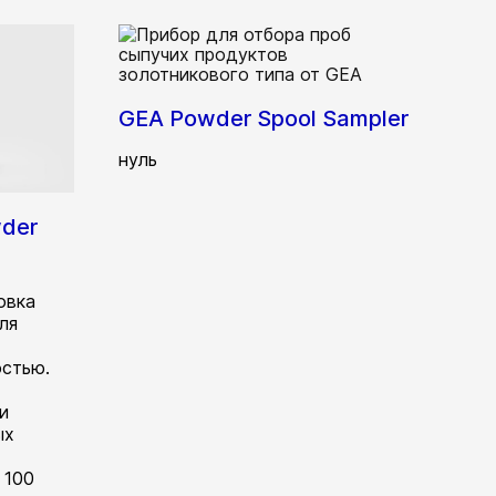
GEA Powder Spool Sampler
нуль
wder
овка
ля
стью.
и
ых
 100