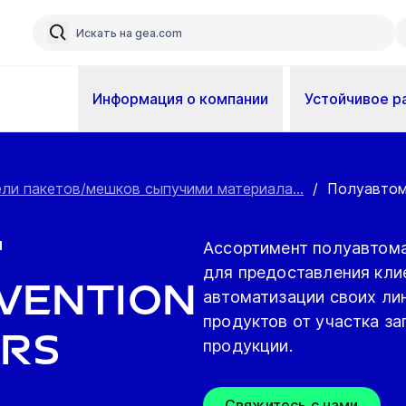
Информация о компании
Устойчивое р
ли пакетов/мешков сыпучими материала...
/
Полуавтома
ы
Ассортимент полуавтома
для предоставления кли
rvention
автоматизации своих ли
продуктов от участка за
ers
продукции.
Свяжитесь с нами