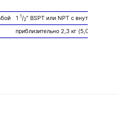
1
ьбой
1
/
“ BSPT или NPT с внутренней резьбой
2
приблизительно 2,3 кг (5,07 фунта)