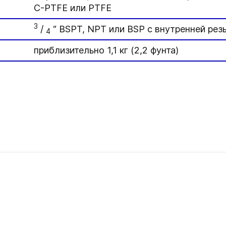
C-PTFE или PTFE
3
/
“ BSPT, NPT или BSP с внутренней рез
4
приблизительно 1,1 кг (2,2 фунта)