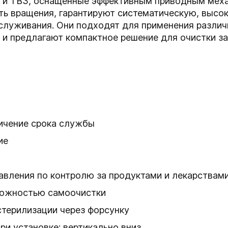
2 и TB3, оснащенные эффективным приводным мех
ь вращения, гарантируют систематическую, высок
служивания. Они подходят для применения разли
 и предлагают компактное решение для очистки за
ичение срока службы
ие
авления по контролю за продуктами и лекарства
можностью самоочистки
терилизации через форсунку
и установке: вертикально вниз