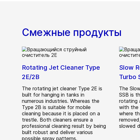
Смежные продукты
Rotating Jet Cleaner Type
Slow R
2E/2B
Turbo 
The rotating jet cleaner Type 2E is
The Slow
built for hanging in tanks in
SSB is t
numerous industries. Whereas the
rotating 
Type 2B is suitable for mobile
with the 
cleaning because it is placed on a
where the
trestle. Both cleaners ensure a
removed,
professional cleaning result by being
slowed 
built robust and deliver various
possible spray patterns.