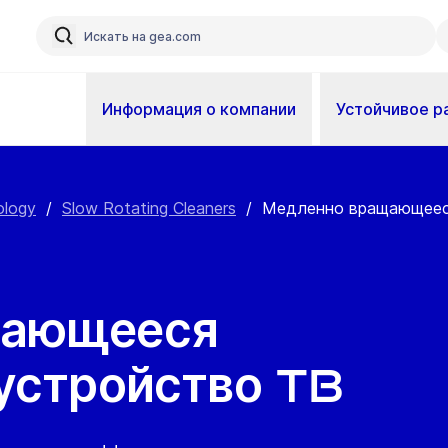
Информация о компании
Устойчивое р
ology
/
Slow Rotating Cleaners
/
Медленно вращающееся
щающееся
устройство TB