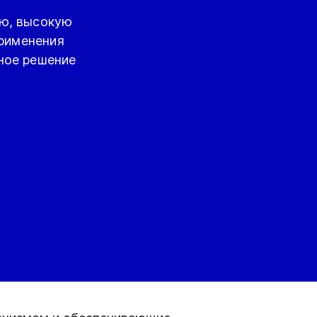
ую, высокую
применения
ное решение