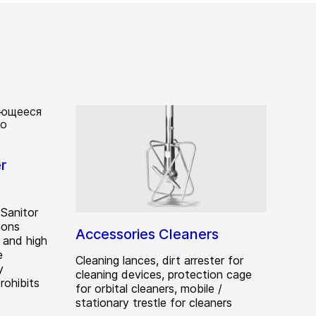
r
Sanitor
tions
Accessories Cleaners
 and high
e
Cleaning lances, dirt arrester for
y
cleaning devices, protection cage
rohibits
for orbital cleaners, mobile /
stationary trestle for cleaners