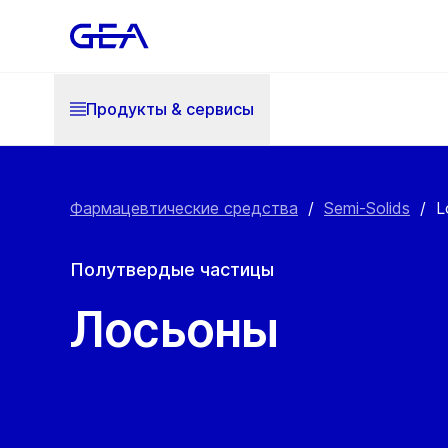
Продукты & cервисы
Фармацевтические средства
/
Semi-Solids
/
L
Полутвердые частицы
Лосьоны