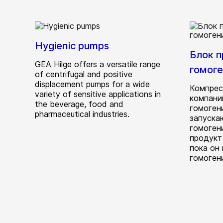
Hygienic pumps
Блок 
GEA Hilge offers a versatile range
гомог
of centrifugal and positive
displacement pumps for a wide
Компрес
variety of sensitive applications in
компани
the beverage, food and
гомогени
pharmaceutical industries.
запуска
гомоген
продукт
пока он
гомоген