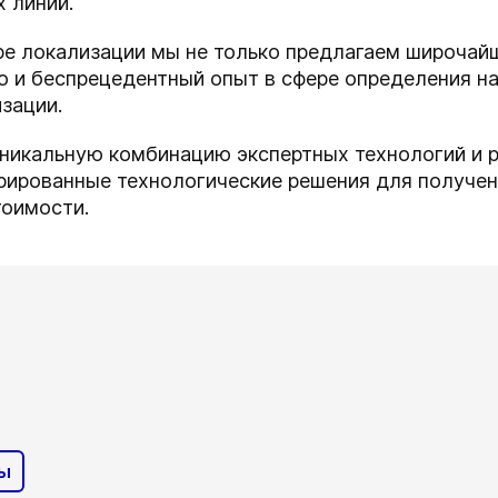
 линий.
ере локализации мы не только предлагаем широча
но и беспрецедентный опыт в сфере определения 
зации.
уникальную комбинацию экспертных технологий и 
грированные технологические решения для получе
тоимости.
ны