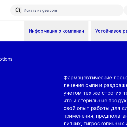
Информация о компании
Устойчивое р
otions
Фармацевтические лосьо
лечения сыпи и раздраже
учетом тех же строгих т
что и стерильные проду
свой опыт работы для с
применения, предполага
липких, гигроскопичных 