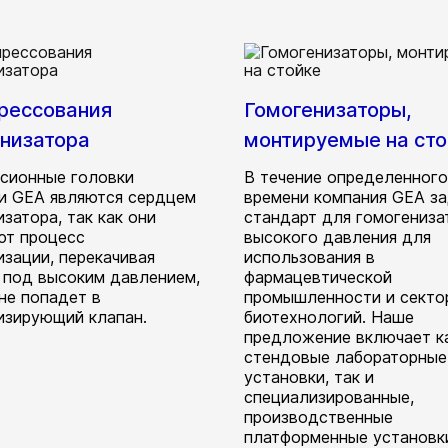
прессования
Гомогенизаторы,
енизатора
монтируемые на сто
сионные головки
В течение определенного
и GEA являются сердцем
времени компания GEA з
затора, так как они
стандарт для гомогениза
ют процесс
высокого давления для
изации, перекачивая
использования в
 под высоким давлением,
фармацевтической
 не попадет в
промышленности и секто
изирующий клапан.
биотехнологий. Наше
предложение включает к
стендовые лабораторные
установки, так и
специализированные,
производственные
платформенные установк