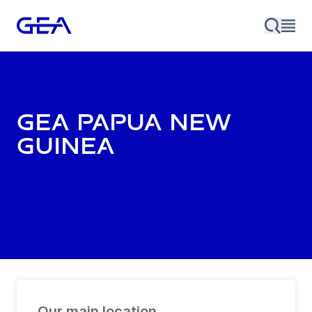
GEA Papua New
Guinea
Our main location