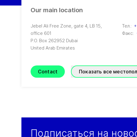
Our main location
Jebel Ali Free Zone, gate 4, LB 15,
Тел.:
+
office 601
Факс:
P.O. Box 262952
Dubai
United Arab Emirates
Contact
Показать все местопо
GRADE Refrigeration
Подписаться на ново
(
A joint venture of GEA and TIG
)