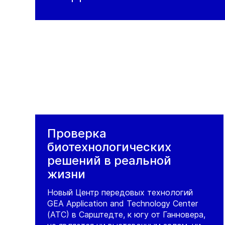
P.O. Box 69619 - Industrial Area 15,
Al Nakheel Street
Sharjah
United Arab Emirates
Тел.:
+971 6 5343808
Факс:
+971 6 5347679
Service: +971 56 682 2664
(weekends/outside working hours)
Visit GRADE website
Проверка
биотехнологических
решений в реальной
жизни
Новый Центр передовых технологий
GEA Application and Technology Center
(ATC) в Сарштедте, к югу от Ганновера,