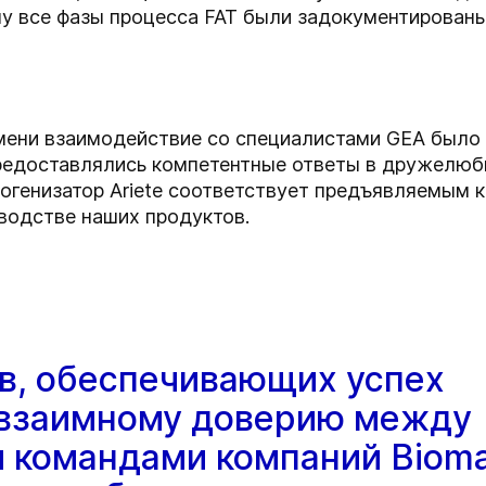
му все фазы процесса FAT были задокументирован
емени взаимодействие со специалистами GEA было 
редоставлялись компетентные ответы в дружелюбн
огенизатор Ariete соответствует предъявляемым к
водстве наших продуктов.
в, обеспечивающих успех
 взаимному доверию между
 командами компаний Biom