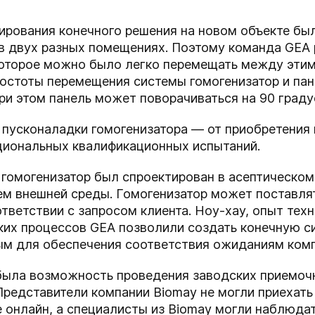
рования конечного решения на новом объекте был
 в двух разных помещениях. Поэтому команда GEA
которое можно было легко перемещать между эти
ростоты перемещения системы гомогенизатор и па
ри этом панель может поворачиваться на 90 граду
 пусконаладки гомогенизатора — от приобретения
циональных квалификационных испытаний.
 гомогенизатор был спроектирован в асептическо
ем внешней среды. Гомогенизатор может поставля
тветствии с запросом клиента. Ноу-хау, опыт тех
ских процессов GEA позволили создать конечную 
м для обеспечения соответствия ожиданиям комп
ыла возможность проведения заводских приемочн
редставители компании Biomay не могли приехать
 онлайн, а специалисты из Biomay могли наблюда