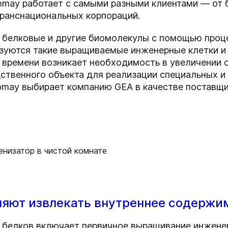
omay работает с самыми разными клиентами — от б
транснациональных корпораций.
х белковые и другие биомолекулы с помощью проц
зуются такие выращиваемые инженерные клетки и 
т времени возникает необходимость в увеличении 
дственного объекта для реализации специальных 
iomay выбирает компанию GEA в качестве поставщи
ляют извлекать внутреннее содержи
 белков включает первичное выращивание инжене