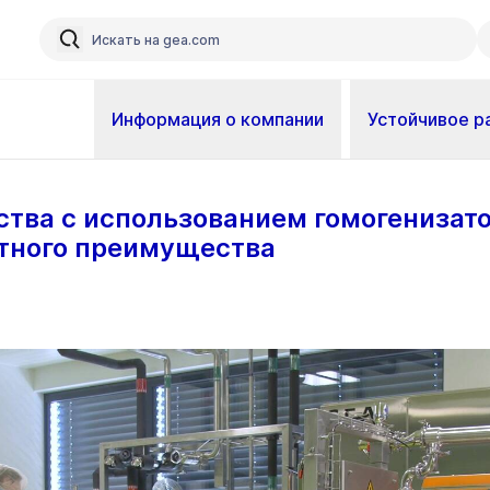
Информация о компании
Устойчивое р
тва с использованием гомогенизат
тного преимущества