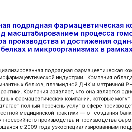
ая подрядная фармацевтическая ко
ад масштабированием процесса гомо
ра производства и достижения один
 белках и микроорганизмах в рамка
циализированная подрядная фармацевтическая ко
иофармацевтической индустрии.
Компания облад
инантных белков, плазмидной ДНК и матричной Р
актики. Компания заявляет, что она является одн
дных фармацевтических компаний, которые могут п
длагает полный перечень услуг в сфере производ
естной медицинской практики — от создания банк
упносерийного производства и производства фарм
яющаяся с 2009 года узкоспециализированным по