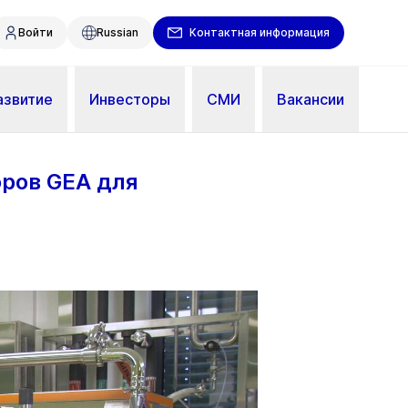
Войти
Russian
Контактная информация
азвитие
Инвесторы
СМИ
Вакансии
оров GEA для