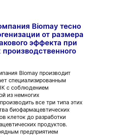
мпания Biomay тесно
генизации от размера
акового эффекта при
х производственного
мпания Biomay производит
ает специализированным
НК с соблюдением
ой из немногих
роизводить все три типа этих
ства биофармацевтических
ов клеток до разработки
ацевтических продуктов.
дрядным предприятием