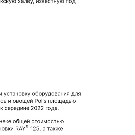
екскую халву, известную под
 и установку оборудования для
ов и овощей Pol's площадью
к середине 2022 года.
енеке общей стоимостью
®
новки RAY
125, а также