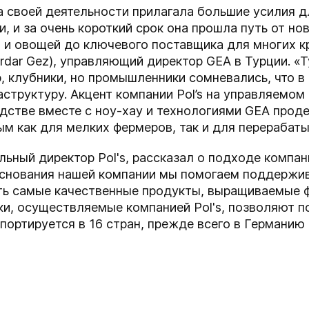
ла своей деятельности прилагала большие усилия 
, и за очень короткий срок она прошла путь от но
 и овощей до ключевого поставщика для многих кр
rdar Gez), управляющий директор GEA в Турции. «
, клубники, но промышленники сомневались, что в
труктуру. Акцент компании Pol’s на управляемом
дстве вместе с ноу-хау и технологиями GEA проде
м как для мелких фермеров, так и для перерабат
еральный директор Pol's, рассказал о подходе комп
 основания нашей компании мы помогаем поддержи
ть самые качественные продукты, выращиваемые
и, осуществляемые компанией Pol's, позволяют п
спортируется в 16 стран, прежде всего в Германию