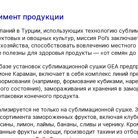
имент продукции
мпаний в Турции, использующих технологию субли
товых и овощных культур, миссия Pol’s заключает
 хозяйства, способствовать вовлечению местного 
 полезны для здоровья продукты — «от семян до 
базе установок сублимационной сушки GEA предпри
оне Караман, включает в себя комплекс линий пр
 формования (например, формование кубиками, наре
го состояния), замораживания и хранения в замо
упаковки конечного продукта.
ализируется не только на сублимационной сушке. 
сортимента замороженных фруктов, включая клубн
сины, лимон, лаймы, бананы, сливы и чернику. Кро
нные фрукты и овощи, производит тахини из отбор