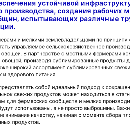
обеспечения устойчивой инфраструкт
 производства, создания рабочих м
общин, испытывающих различные тр
рции.
мерами и мелкими землевладельцами по принципу 
гать управляемое сельскохозяйственное произво
и овощей. В партнерстве с местными фермерами к
и овощей, производя сублимированные продукты 
акже широкий ассортимент сублимированных свежи
к и здорового питания.
редставлять собой идеальный подход к сокращен
рынок свежих продуктов может находиться в стаг
ом для фермерских сообществ и мелких производит
будут использованы, а не просто выброшены. Важн
е внимание качеству, начиная с момента сбора пло
нных продуктов.