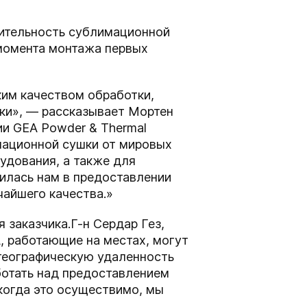
дительность сублимационной
 момента монтажа первых
ким качеством обработки,
ки», — рассказывает Мортен
ии GEA Powder & Thermal
имационной сушки от мировых
удования, а также для
рилась нам в предоставлении
айшего качества.»
 заказчика.
Г-н Сердар Гез,
, работающие на местах, могут
 географическую удаленность
ботать над предоставлением
когда это осуществимо, мы