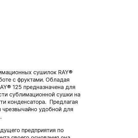
блимационных сушилок RAY®
боте с фруктами. Обладая
AY® 125 предназначена для
сти сублимационной сушки на
сти конденсатора. Предлагая
я чрезвычайно удобной для
а.
едущего предприятия по
ента своего основания она