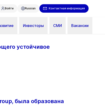
Войти
Russian
Контактная информация
азвитие
Инвесторы
СМИ
Вакансии
ющего устойчивое
Group, была образована