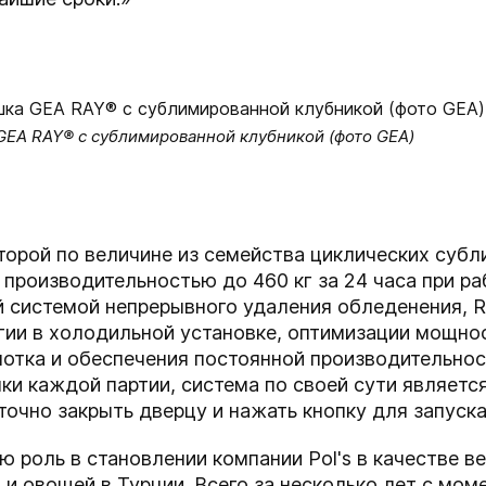
GEA RAY® с сублимированной клубникой (фото GEA)
второй по величине из семейства циклических су
 производительностью до 460 кг за 24 часа при ра
 системой непрерывного удаления обледенения, R
гии в холодильной установке, оптимизации мощно
лотка и обеспечения постоянной производительно
ки каждой партии, система по своей сути являетс
точно закрыть дверцу и нажать кнопку для запуск
 роль в становлении компании Pol's в качестве в
и овощей в Турции. Всего за несколько лет с мом