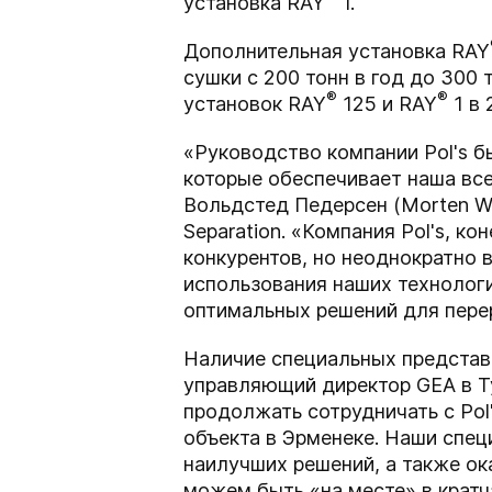
установка RAY
1.
Дополнительная установка RAY
сушки с 200 тонн в год до 300
®
®
установок RAY
125 и RAY
1 в 
«Руководство компании Pol's 
которые обеспечивает наша вс
Вольдстед Педерсен (Morten W
Separation. «Компания Pol's, 
конкурентов, но неоднократно 
использования наших технологи
оптимальных решений для пере
Наличие специальных представ
управляющий директор GEA в Т
продолжать сотрудничать с Pol
объекта в Эрменеке. Наши спе
наилучших решений, а также о
можем быть «на месте» в кратч