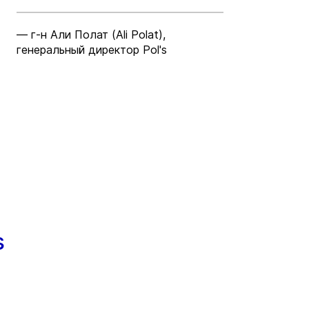
— г-н Али Полат (Ali Polat),
генеральный директор Pol's
s