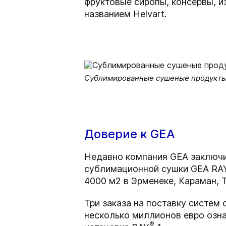
фруктовые сиропы, консервы, и
названием Helvart.
Сублимированные сушеные продукты от
Доверие к GEA
Недавно компания GEA заключил
сублимационной сушки GEA RA
4000 м2 в Эрменеке, Караман, 
Три заказа на поставку систе
несколько миллионов евро озна
®