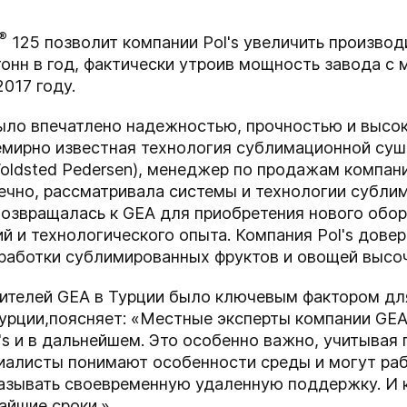
®
125 позволит компании Pol's увеличить произво
 тонн в год, фактически утроив мощность завода с
2017 году.
было впечатлено надежностью, прочностью и высо
емирно известная технология сублимационной суш
oldsted Pedersen), менеджер по продажам компан
конечно, рассматривала системы и технологии субл
возвращалась к GEA для приобретения нового обор
й и технологического опыта. Компания Pol's дове
работки сублимированных фруктов и овощей высоч
ителей GEA в Турции было ключевым фактором для
урции,
поясняет: «Местные эксперты компании GEA
's и в дальнейшем. Это особенно важно, учитывая
циалисты понимают особенности среды и могут ра
казывать своевременную удаленную поддержку. И 
айшие сроки.»