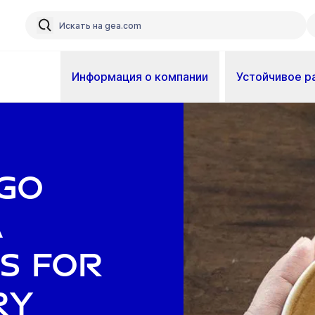
Информация о компании
Устойчивое р
igo
A
s for
ry