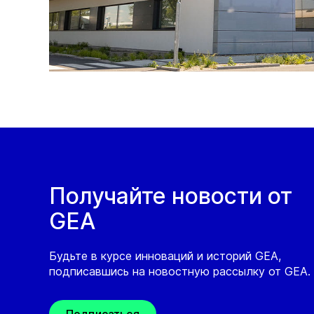
Получайте новости от
GEA
Будьте в курсе инноваций и историй GEA,
подписавшись на новостную рассылку от GEA.