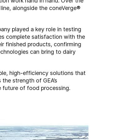
ition work hand in hand. Over the
 line, alongside the coneVerge
®
ny played a key role in testing
es complete satisfaction with the
ir finished products, confirming
chnologies can bring to dairy
e, high-efficiency solutions that
 the strength of GEA’s
 future of food processing.