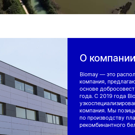
О компании
Biomay — это распол
компания, предлагаю
основе добросовест
года. С 2019 года B
узкоспециализирова
компания. Мы позици
по производству пл
рекомбинантного бел