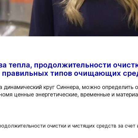
а тепла, продолжительности очист
я правильных типов очищающих сре
ра динамический круг Синнера, можно определить
номя ценные энергетические, временные и матери