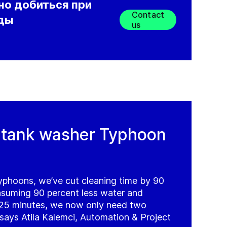
но добиться при
Contact
ады
us
 tank washer Typhoon
phoons, we’ve cut cleaning time by 90
nsuming 90 percent less water and
 25 minutes, we now only need two
 says Atila Kalemci, Automation & Project