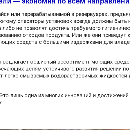
ели — экономия по всем направлен
йся или перерабатываемой в резервуарах, предъяв
оэтому операторы установок всегда должны быть 
ибо не позволят достичь требуемого гигиеническ
зованию отходов продукта. Или же они приведут 
моющих средств с большими издержками для влад
предлагает обширный ассортимент моющих средст
вечающих целям устойчивого развития решений по
от легко смываемых водорастворимых жидкостей д
Это лишь одна из многих инноваций и достижений
х