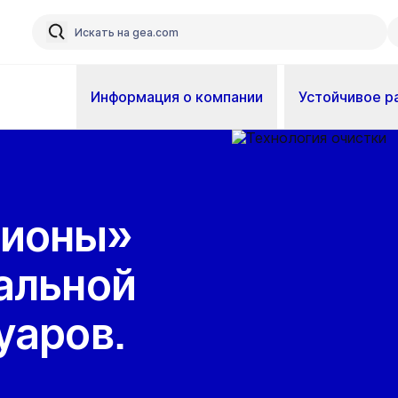
Информация о компании
Устойчивое р
пионы»
альной
уаров.