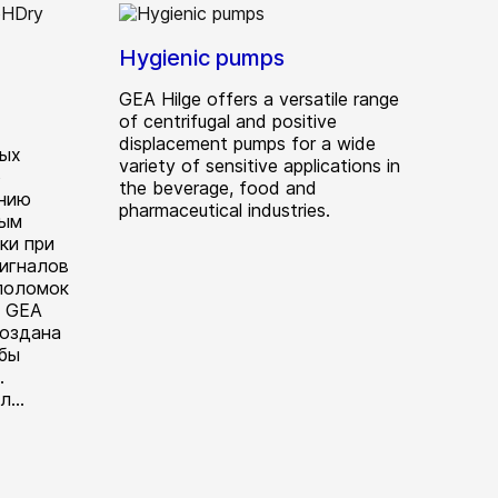
Hygienic pumps
GEA Hilge offers a versatile range
of centrifugal and positive
displacement pumps for a wide
ых
variety of sensitive applications in
о
the beverage, food and
анию
pharmaceutical industries.
ным
ки при
игналов
поломок
. GEA
создана
обы
.
...