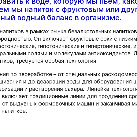
бавить к воде, которую мы пьем, как
ьем мы напиток с фруктовым или дру
ный водный баланс в организме.
напитков в рамках рынка безалкогольных напитко
ородностью. Он включает фруктовые соки с низки
зотонические, гипотонические и гипертонические, 
ральными солями и молекулами антиоксидантов.
Д
тков, требуется особая технология.
ния по переработке – от специальных расходомеро
ешивания и до деаэрации воды для оборудования ц
еризации и растворения сахара.
Линейка технолог
 включает традиционные линии для продления срок
я от выдувных формовочных машин и заканчивая м
 напитков.