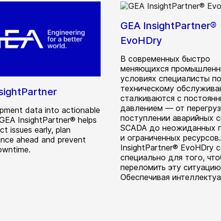
GEA InsightPartner®
EvoHDry
В современных быстро
меняющихся промышленн
условиях специалисты п
техническому обслужив
sightPartner
сталкиваются с постоян
давлением — от перегруз
ipment data into actionable
поступлении аварийных с
. GEA InsightPartner® helps
SCADA до неожиданных 
t issues early, plan
и ограниченных ресурсов
nce ahead and prevent
InsightPartner® EvoHDry 
owntime.
специально для того, чт
переломить эту ситуацию
Обеспечивая интеллектуал