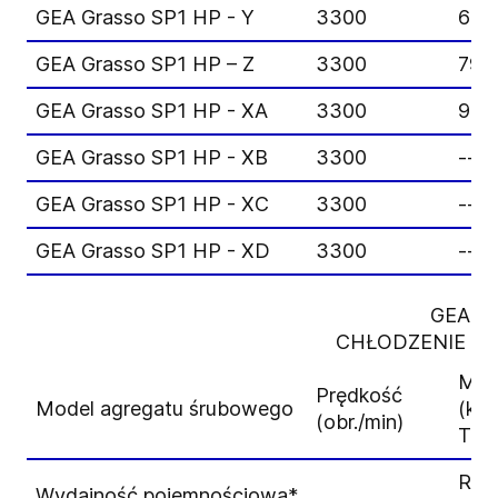
GEA Grasso SP1 HP - Y
3300
694
GEA Grasso SP1 HP – Z
3300
797
GEA Grasso SP1 HP - XA
3300
945
GEA Grasso SP1 HP - XB
3300
--
GEA Grasso SP1 HP - XC
3300
--
GEA Grasso SP1 HP - XD
3300
--
GEA Gr
CHŁODZENIE Z
Moc
Prędkość
Model agregatu śrubowego
(kW
(obr./min)
Try
R74
Wydajność pojemnościowa*