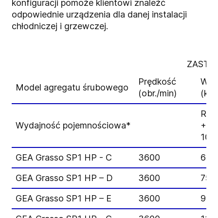
konfiguracji pomoże klientowi znaleźć
odpowiednie urządzenia dla danej instalacji
chłodniczej i grzewczej.
ZASTO
Prędkość
Wyd
Model agregatu śrubowego
(obr./min)
(kW
R717
Wydajność pojemnościowa*
+30
10 
GEA Grasso SP1 HP - C
3600
634
GEA Grasso SP1 HP – D
3600
752
GEA Grasso SP1 HP – E
3600
943