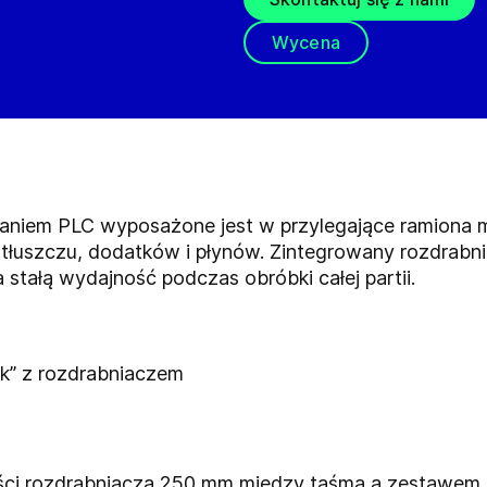
Wycena
niem PLC wyposażone jest w przylegające ramiona mi
, tłuszczu, dodatków i płynów. Zintegrowany rozdrabn
stałą wydajność podczas obróbki całej partii.
k” z rozdrabniaczem
ści rozdrabniacza 250 mm między taśmą a zestawem 