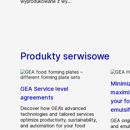
wyprodukowane z wy...
Produkty serwisowe
Minimi
GEA Service level
maximi
agreements
your f
Discover how GEA’s advanced
emulsi
technologies and tailored services
optimize productivity, sustainability,
GEA origi
and automation for your food
and emul