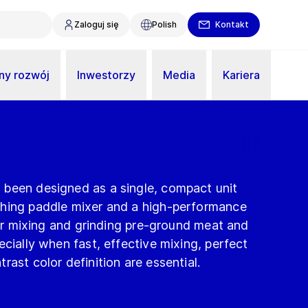
Zaloguj się
Polish
Kontakt
y rozwój
Inwestorzy
Media
Kariera
been designed as a single, compact unit
shing paddle mixer and a high-performance
 for mixing and grinding pre-ground meat and
ecially when fast, effective mixing, perfect
rast color definition are essential.