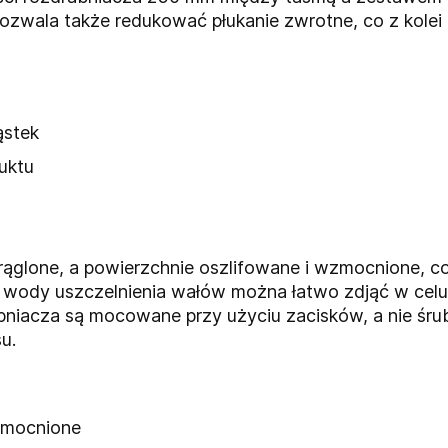
zwala także redukować płukanie zwrotne, co z kolei 
ąstek
uktu
ąglone, a powierzchnie oszlifowane i wzmocnione, co
e wody uszczelnienia wałów można łatwo zdjąć w cel
niacza są mocowane przy użyciu zacisków, a nie śrub
u.
zmocnione