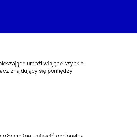
eszające umożliwiające szybkie
iacz znajdujący się pomiędzy
noży można umieścić opcjonalną