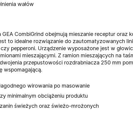
lnienia wałów
GEA CombiGrind obejmują mieszanie receptur oraz ko
jest to idealne rozwiązanie do zautomatyzowanych lin
mi czy pepperoni. Urządzenie wyposażone jest w głow
ionami mieszającymi. Z ramion mieszających na taśm
odwojenia przepustowości rozdrabniacza 250 mm pom
pę wspomagającą.
 łagodnego wirowania po masowanie
zy minimalnym obciążeniu produktu
zanin świeżych oraz świeżo-mrożonych