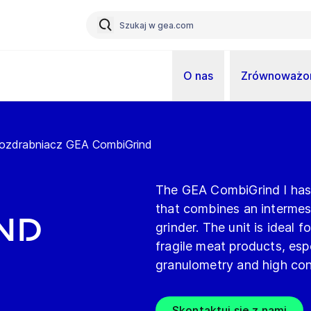
O nas
Zrównoważon
rozdrabniacz GEA CombiGrind
The GEA CombiGrind I has 
that combines an interme
nd
grinder. The unit is ideal
fragile meat products, esp
granulometry and high cont
Skontaktuj się z nami