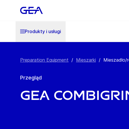
Produkty i usługi
Preparation Equipment
/
Mieszarki
/
Mieszadło/
Przegląd
GEA CombiGri