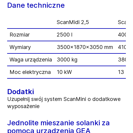
Dane techniczne
ScanMidi 2,5
ScanM
Rozmiar
2500 l
4000 
Wymiary
3500x1870x3050 mm
4100
Waga urządzenia
3000 kg
3800 
Moc elektryczna
10 kW
13 k
Dodatki
Uzupełnij swój system ScanMini o dodatkowe
wyposażenie
Jednolite mieszanie solanki za
pomocą urządzenia GEA