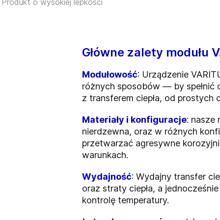
Produkt o wysokiej lepkości
Główne zalety modułu 
Modułowość
: Urządzenie VARIT
różnych sposobów — by spełnić o
z transferem ciepła, od prostyc
Materiały i konfiguracje
:
nasze 
nierdzewna, oraz w różnych konfi
przetwarzać agresywne korozyjni
warunkach.
Wydajność
:
Wydajny transfer ci
oraz straty ciepła, a jednocześni
kontrolę temperatury.