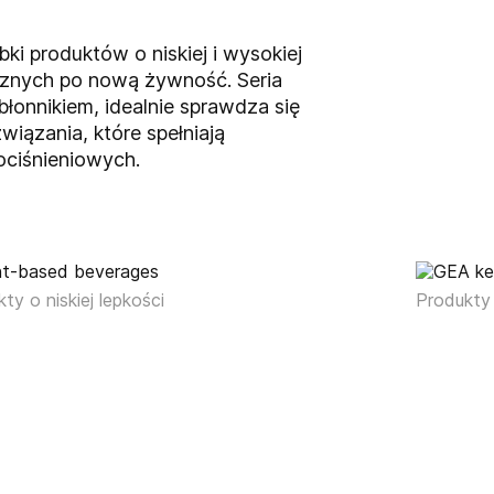
i produktów o niskiej i wysokiej
ecznych po nową żywność. Seria
onnikiem, idealnie sprawdza się
iązania, które spełniają
ciśnieniowych.
ty o niskiej lepkości
Produkty 