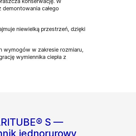
upraszcza konserwację. W
ez demontowania całego
uje niewielką przestrzeń, dzięki
ch wymogów w zakresie rozmiaru,
grację wymiennika ciepła z
RITUBE® S —
nik jednorurowy