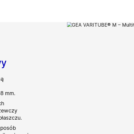
wy
są
18 mm.
ch
rzewczy
łaszczu.
sposób