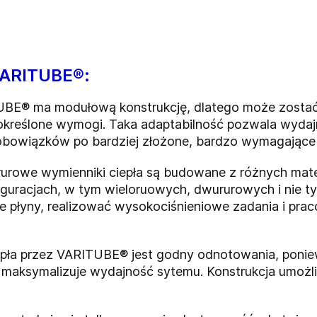
VARITUBE®:
UBE® ma modułową konstrukcję, dlatego może zostać
kreślone wymogi. Taka adaptabilność pozwala wydaj
h obowiązków po bardziej złożone, bardzo wymagające
rurowe wymienniki ciepła są budowane z różnych materi
guracjach, w tym wieloruowych, dwururowych i nie ty
e płyny, realizować wysokociśnieniowe zadania i pr
epła przez VARITUBE® jest godny odnotowania, poniew
e maksymalizuje wydajność sytemu. Konstrukcja umożliw