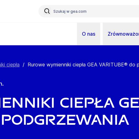
O nas
Zrównoważon
ki ciepła
/
Rurowe wymienniki ciepła GEA VARITUBE® do p
h.
nniki ciepła G
o podgrzewania