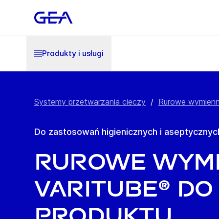
Produkty i usługi
Systemy przetwarzania cieczy
/
Rurowe wymienni
Do zastosowań higienicznych i aseptycznyc
Rurowe wymie
VARITUBE® d
produktu