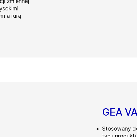
ji zmiennej
ysokimi
m a rurą
GEA VA
Stosowany do
typu produkt