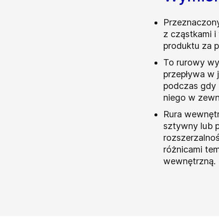
Przeznaczony
z cząstkami 
produktu za p
To rurowy wy
przepływa w j
podczas gdy 
niego w zewn
Rura wewnęt
sztywny lub 
rozszerzalno
różnicami te
wewnętrzną.