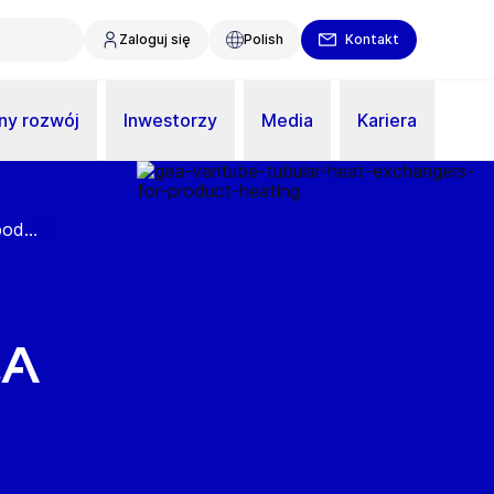
Zaloguj się
Polish
Kontakt
y rozwój
Inwestorzy
Media
Kariera
od...
EA