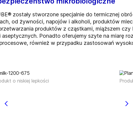
bezpieczeństwo mikrobiologiczne
E® zostały stworzone specjalnie do termicznej obróbk
rach, od żywności, napojów i alkoholi, produktów ml
zetwarzania produktów z cząstkami, miąższem czy bł
 aseptycznych. Ponadto oferujemy szyte na miarę rozw
i procesowe, również w przypadku zastosowań wysoko
odukt o niskiej lepkości
Produk