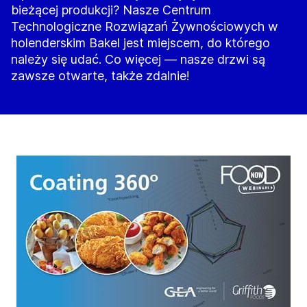
bieżącej produkcji? Nasze Centrum
Technologiczne Rozwiązań Żywnościowych w
holenderskim Bakel jest miejscem, do którego
należy się udać. Co więcej — nasze drzwi są
zawsze otwarte, także zdalnie!