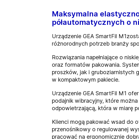
Maksymalna elastycznoś
półautomatycznych o ni
Urządzenie GEA SmartFil M1został
różnorodnych potrzeb branży sp
Rozwiązania napełniające o niski
oraz formatów pakowania. Syste
proszków, jak i gruboziarnistych
w kompaktowym pakiecie.
Urządzenie GEA SmartFil M1 ofer
podajnik wibracyjny, które moż
odpowietrzającą, która w miarę p
Klienci mogą pakować wsad do ot
przenośnikowy o regulowanej wys
pracować na ergonomicznie dobr