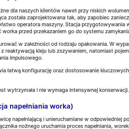
żne dla naszych klientów nawet przy niskich wolume
ca została zaprojektowana tak, aby zapobiec zaniecz
eństwo operatora maszyny. Stacja przygotowywania 
ć worka przed przekazaniem go do systemu zamykania
urować w zależności od rodzaju opakowania. W wyp
 z reaktywacją kleju lub zszywaniem, natomiast pojem
nia impulsowego.
iwia łatwą konfigurację oraz dostosowanie kluczowych 
jest wytrzymała i nie wymaga intensywnej konserwacji.
cja napełniania worka)
owicę napełniającą i unieruchamiane w odpowiedniej p
ącznika nożnego uruchamia proces napełniania, worek 