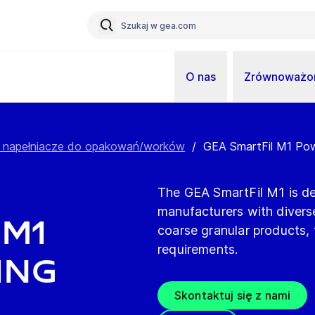
O nas
Zrównoważon
 napełniacze do opakowań/worków
/
GEA SmartFil M1 Pow
The GEA SmartFil M1 is d
manufacturers with divers
 M1
coarse granular products, 
requirements.
ing
Skontaktuj się z nami