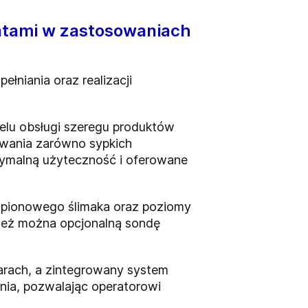
atami w zastosowaniach
łniania oraz realizacji
celu obsługi szeregu produktów
wania zarówno sypkich
ksymalną użyteczność i oferowane
 pionowego ślimaka oraz poziomy
też można opcjonalną sondę
arach, a zintegrowany system
nia, pozwalając operatorowi