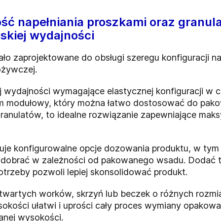
ć napełniania proszkami oraz granul
skiej wydajności
o zaprojektowane do obsługi szeregu konfiguracji nape
ożywczej.
ej wydajności wymagające elastycznej konfiguracji w 
m modułowy, który można łatwo dostosować do pako
 granulatów, to idealne rozwiązanie zapewniające ma
uje konfigurowalne opcje dozowania produktu, w tym
na dobrać w zależności od pakowanego wsadu. Dodać 
otrzeby pozwoli lepiej skonsolidować produkt.
wartych worków, skrzyń lub beczek o różnych rozmi
okości ułatwi i uprości cały proces wymiany opakowa
anej wysokości.