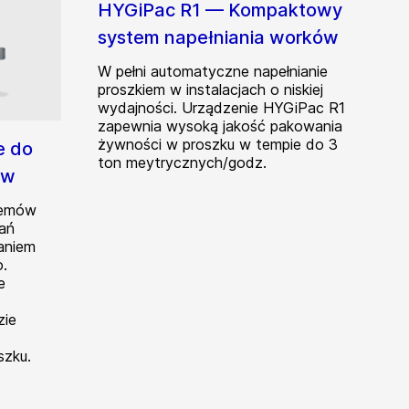
HYGiPac R1 — Kompaktowy
system napełniania worków
W pełni automatyczne napełnianie
proszkiem w instalacjach o niskiej
wydajności. Urządzenie HYGiPac R1
zapewnia wysoką jakość pakowania
żywności w proszku w tempie do 3
e do
ton meytrycznych/godz.
ów
temów
ań
aniem
.
e
zie
szku.