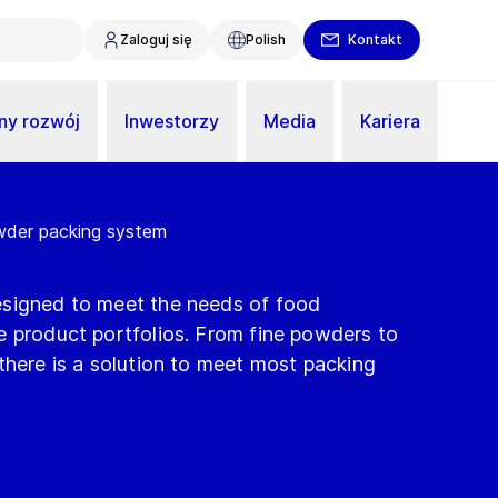
Zaloguj się
Polish
Kontakt
y rozwój
Inwestorzy
Media
Kariera
der packing system
esigned to meet the needs of food
e product portfolios. From fine powders to
there is a solution to meet most packing