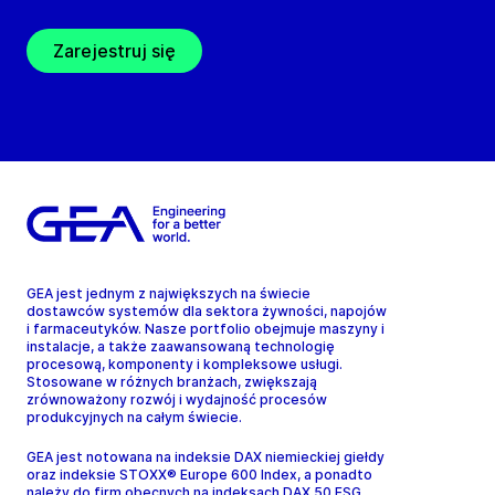
Zarejestruj się
GEA jest jednym z największych na świecie
dostawców systemów dla sektora żywności, napojów
i farmaceutyków. Nasze portfolio obejmuje maszyny i
instalacje, a także zaawansowaną technologię
procesową, komponenty i kompleksowe usługi.
Stosowane w różnych branżach, zwiększają
zrównoważony rozwój i wydajność procesów
produkcyjnych na całym świecie.
GEA jest notowana na indeksie DAX niemieckiej giełdy
oraz indeksie STOXX® Europe 600 Index, a ponadto
należy do firm obecnych na indeksach DAX 50 ESG