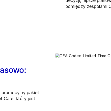
decyzji, lepsze plano
pomiędzy zespołami OT
zasowo:
 promocyjny pakiet
 Care, który jest