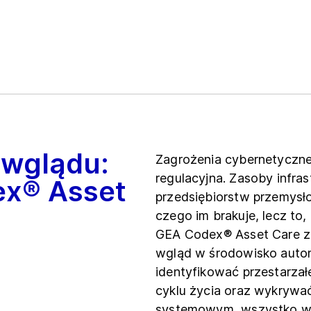
 wglądu:
Zagrożenia cybernetyczne 
regulacyjna. Zasoby infrast
ex® Asset
przedsiębiorstw przemysło
czego im brakuje, lecz to,
GEA Codex® Asset Care z
wgląd w środowisko autom
identyfikować przestarzał
cyklu życia oraz wykrywa
systemowym, wszystko w r