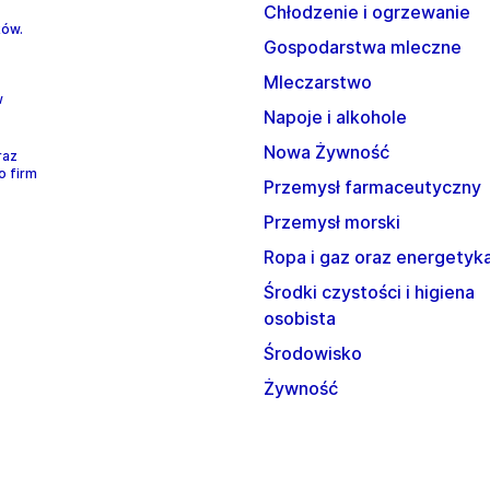
Chłodzenie i ogrzewanie
ków.
Gospodarstwa mleczne
Mleczarstwo
w
Napoje i alkohole
Nowa Żywność
raz
o firm
Przemysł farmaceutyczny
Przemysł morski
Ropa i gaz oraz energetyk
Środki czystości i higiena
osobista
Środowisko
Żywność