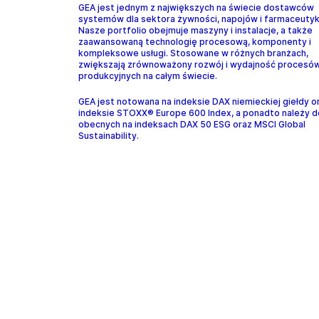
GEA jest jednym z największych na świecie dostawców
systemów dla sektora żywności, napojów i farmaceuty
Nasze portfolio obejmuje maszyny i instalacje, a także
zaawansowaną technologię procesową, komponenty i
kompleksowe usługi. Stosowane w różnych branżach,
zwiększają zrównoważony rozwój i wydajność procesó
produkcyjnych na całym świecie.
GEA jest notowana na indeksie DAX niemieckiej giełdy o
indeksie STOXX® Europe 600 Index, a ponadto należy d
obecnych na indeksach DAX 50 ESG oraz MSCI Global
Sustainability.