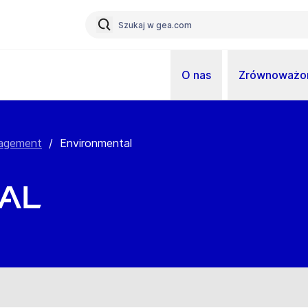
O nas
Zrównoważon
agement
/
Environmental
al