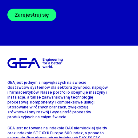
Zarejestruj się
GEA jest jednym z największych na świecie
dostawców systemów dla sektora żywności, napojów
i farmaceutyków. Nasze portfolio obejmuje maszyny i
instalacje, a także zaawansowaną technologię
procesową, komponenty i kompleksowe usługi.
Stosowane w różnych branżach, zwiększają
zrównoważony rozwój i wydajność procesów
produkcyjnych na całym świecie.
GEA jest notowana na indeksie DAX niemieckiej giełdy
oraz indeksie STOXX® Europe 600 Index, a ponadto
należy do firm obecnych na indeksach DAX 50 ESG