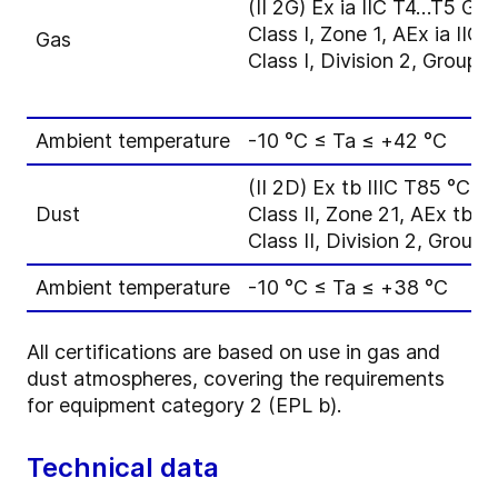
(II 2G) Ex ia IIC T4…T5 Gb
Class I, Zone 1, AEx ia IIC 
Gas
Class I, Division 2, Group A
Ambient temperature
-10 °C ≤ Ta ≤ +42 °C
(II 2D) Ex tb IIIC T85 °C D
Dust
Class II, Zone 21, AEx tb I
Class II, Division 2, Group 
Ambient temperature
-10 °C ≤ Ta ≤ +38 °C
All certifications are based on use in gas and
dust atmospheres, covering the requirements
for equipment category 2 (EPL b).
Technical data