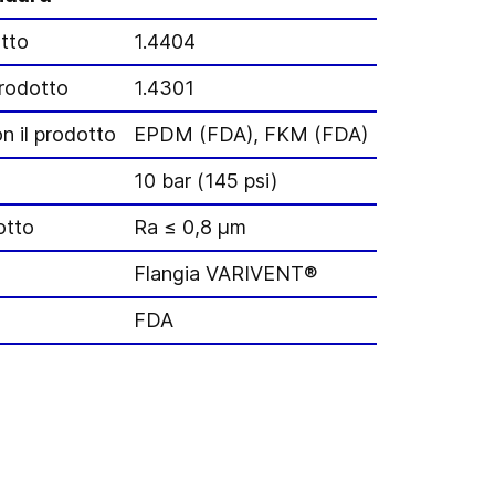
otto
1.4404
prodotto
1.4301
n il prodotto
EPDM (FDA), FKM (FDA)
10 bar (145 psi)
otto
Ra ≤ 0,8 μm
Flangia VARIVENT®
FDA