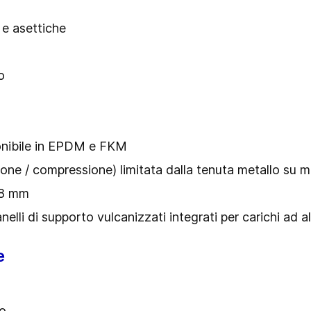
 e asettiche
o
onibile in EPDM e FKM
ne / compressione) limitata dalla tenuta metallo su m
 8 mm
li di supporto vulcanizzati integrati per carichi ad a
e
bo