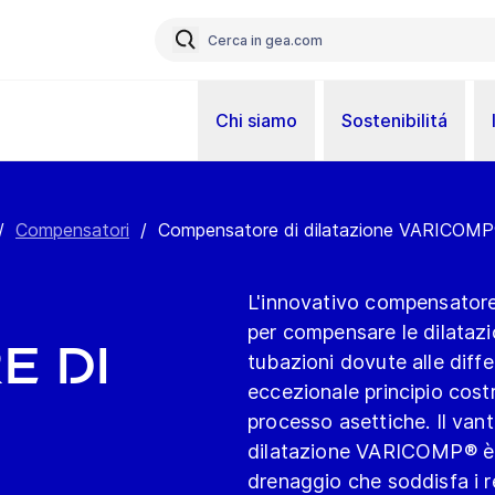
Chi siamo
Sostenibilitá
/
Compensatori
/
Compensatore di dilatazione VARICOM
L'innovativo compensatore
per compensare le dilatazio
e di
tubazioni dovute alle diff
eccezionale principio costr
processo asettiche. Il va
dilatazione VARICOMP® è l
drenaggio che soddisfa i re