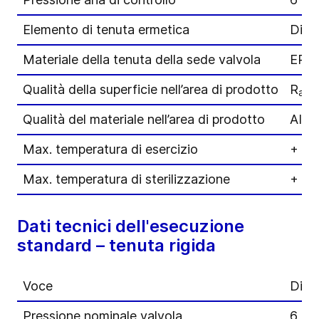
Elemento di tenuta ermetica
Diaf
Materiale della tenuta della sede valvola
EPD
Qualità della superficie nell’area di prodotto
R
≤ 
a
Qualità del materiale nell’area di prodotto
AISI
Max. temperatura di esercizio
+ 13
Max. temperatura di sterilizzazione
+ 15
Dati tecnici dell'esecuzione
standard – tenuta rigida
Voce
Dime
Pressione nominale valvola
6 ba