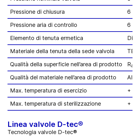
Pressione di chiusura
6 ba
Pressione aria di controllo
6 ba
Elemento di tenuta ermetica
Diaf
Materiale della tenuta della sede valvola
TEFA
Qualità della superficie nell’area di prodotto
R
≤ 
a
Qualità del materiale nell’area di prodotto
AISI
Max. temperatura di esercizio
+ 15
Max. temperatura di sterilizzazione
+ 16
Linea valvole D-tec®
Tecnologia valvole D-tec®