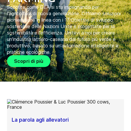
Scoprite come GEA si sta impegnando per
l'agricoltura di nuova generazione. Offriamo soluzioni
pionieristiche in linea con i 17 Obiettivi di sviluppo
sostenibile delle Nazioni Unite e progettate per la
sostenibilità e l'efficienza. Unitevi a noi per creare
un'industria lattiero-casearia dal futuro più verde e
produttivo, basato su un'automazione intelligente e
pratiche ecologiche.
Scopri di più
La parola agli allevatori