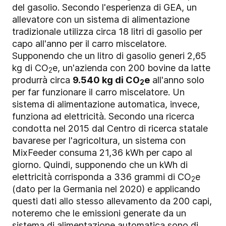
del gasolio. Secondo l'esperienza di GEA, un
allevatore con un sistema di alimentazione
tradizionale utilizza circa 18 litri di gasolio per
capo all'anno per il carro miscelatore.
Supponendo che un litro di gasolio generi 2,65
kg di CO
e, un'azienda con 200 bovine da latte
2
produrrà circa
9.540 kg di CO
e
all'anno solo
2
per far funzionare il carro miscelatore. Un
sistema di alimentazione automatica, invece,
funziona ad elettricità. Secondo una ricerca
condotta nel 2015 dal Centro di ricerca statale
bavarese per l'agricoltura, un sistema con
MixFeeder consuma 21,36 kWh per capo al
giorno. Quindi, supponendo che un kWh di
elettricità corrisponda a 336 grammi di CO
e
2
(dato per la Germania nel 2020) e applicando
questi dati allo stesso allevamento da 200 capi,
noteremo che le emissioni generate da un
sistema di alimentazione automatica sono di