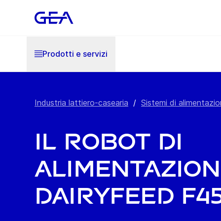
Prodotti e servizi
Industria lattiero-casearia
/
Sistemi di alimentazi
Il robot di
alimentazion
DairyFeed F4