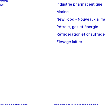
STOXX®
Industrie pharmaceutique
bal
Marine
New Food - Nouveaux alim
Pétrole, gaz et énergie
Réfrigération et chauffage
Élevage laitier
gales et conditions
Avis relatifs à la protection des