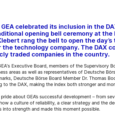
GEA celebrated its inclusion in the D
aditional opening bell ceremony at the
ebert rang the bell to open the day’s 
or the technology company. The DAX co
cly traded companies in the country.
EA's Executive Board, members of the Supervisory B
ness areas as well as representatives of Deutsche Börs
emarks, Deutsche Börse Board Member Dr. Thomas Boo
g to the DAX, making the index both stronger and mor
h pride about GEA’s successful development – from sev
ow a culture of reliability, a clear strategy and the d
s into strength and made this moment possible.