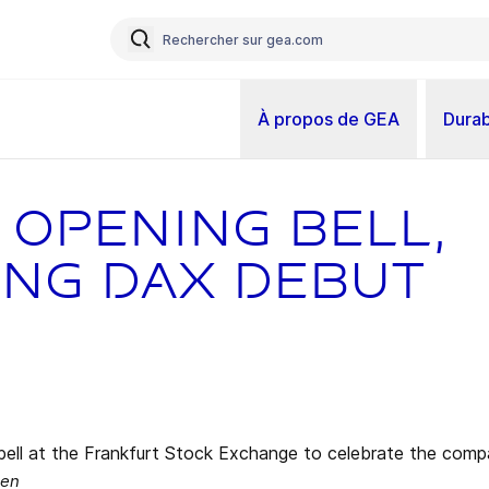
À propos de GEA
Durab
 opening bell,
ing DAX debut
pen