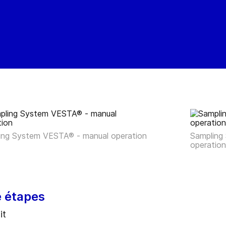
ing System VESTA® - manual operation
Sampling
operatio
e étapes
it