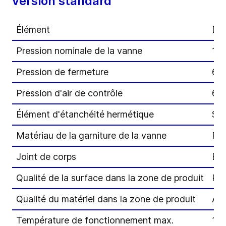
version standard
Élément
Di
Pression nominale de la vanne
10 
Pression de fermeture
6 b
Pression d'air de contrôle
6 b
Élément d'étanchéité hermétique
Sou
Matériau de la garniture de la vanne
PT
Joint de corps
EP
Qualité de la surface dans la zone de produit
R
a
Qualité du matériel dans la zone de produit
AIS
Température de fonctionnement max.
135