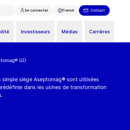
Se connecter
French
Contact
ilité
Investisseurs
Médias
Carrières
eptomag® GD
 simple siège Aseptomag® sont utilisées
prédéfinie dans les usines de transformation
s.