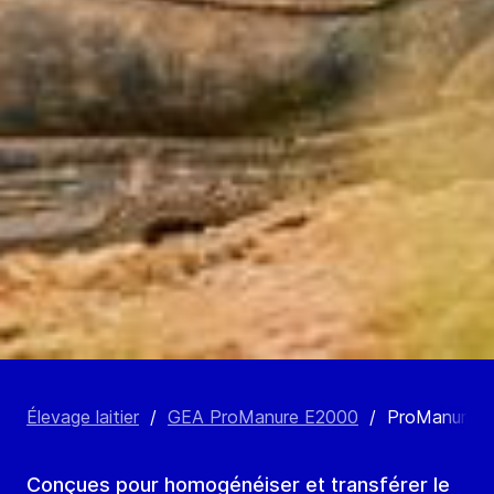
Élevage laitier
/
GEA ProManure E2000
/
ProManure E
Conçues pour homogénéiser et transférer le