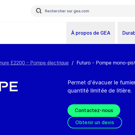
À propos de GEA
Durab
ure E2200 - Pompe électrique
/
Futuro - Pompe mono-pis
pe
Permet d'évacuer le fumier
quantité limitée de litière.
Contactez-nous
Obtenir un devis