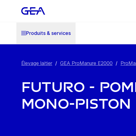
Produits & services
Élevage laitier
/
GEA ProManure E2000
/
ProMan
Futuro - Pom
mono-piston