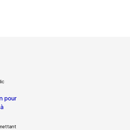
n pour
 à
rmettant