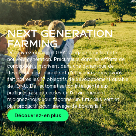
Next Generation
Farming
Découvrez comment GEA s'engage pour la traite
nouvelle génération. Précurseurs dont les efforts de
conception s'inscrivent dans une dynamique de
développement durable et d'efficacité, nous avons
fait nôtres les 17 objectifs de développement durable
de l'ONU. De l'automatisation intelligente aux
pratiques respectueuses de l'environnement,
rejoignez-nous pour façonner un futur plus vert et
plus productif pour l'élevage de bovins lait.
Découvrez-en plus