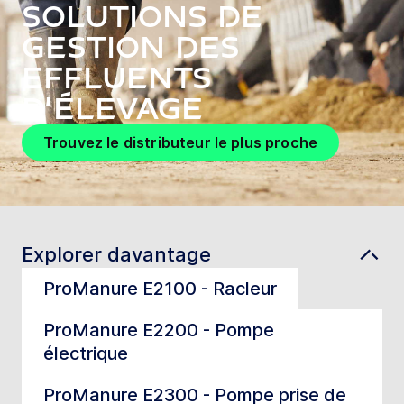
Solutions de
gestion des
effluents
d’élevage
Trouvez le distributeur le plus proche
Explorer davantage
ProManure E2100 - Racleur
ProManure E2200 - Pompe
électrique
ProManure E2300 - Pompe prise de