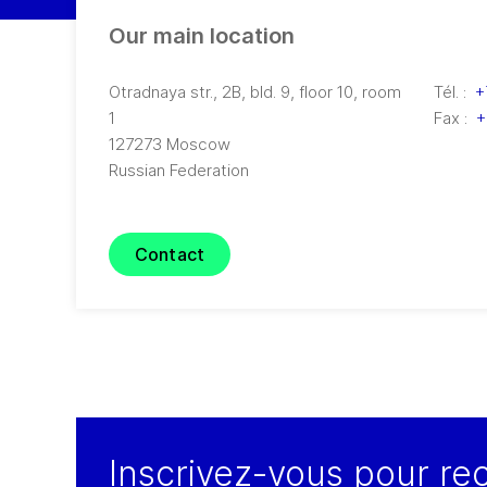
Our main location
Otradnaya str., 2B, bld. 9, floor 10, room
Tél. :
+
1
Fax :
+
127273
Moscow
Russian Federation
Contact
Inscrivez-vous pour re