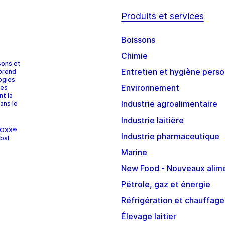
Produits et services
Boissons
Chimie
sons et
Entretien et hygiène perso
prend
ogies
Environnement
ces
nt la
Industrie agroalimentaire
ans le
Industrie laitière
STOXX®
Industrie pharmaceutique
bal
Marine
New Food - Nouveaux alim
Pétrole, gaz et énergie
Réfrigération et chauffage
Élevage laitier