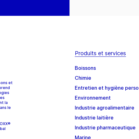
Produits et services
Boissons
Chimie
sons et
Entretien et hygiène perso
prend
ogies
Environnement
ces
nt la
Industrie agroalimentaire
ans le
Industrie laitière
STOXX®
Industrie pharmaceutique
bal
Marine