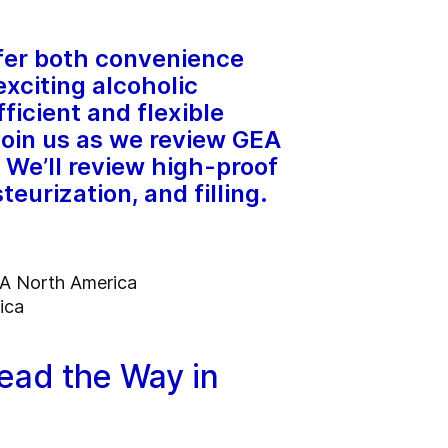
ffer both convenience
xciting alcoholic
ficient and flexible
Join us as we review GEA
. We’ll review high-proof
teurization, and filling.
EA North America
ica
Lead the Way in