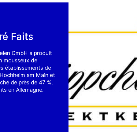
ré Faits
eien GmbH a produit
vin mousseux de
es établissements de
n, Hochheim am Main et
ché de près de 47 %,
ants en Allemagne.