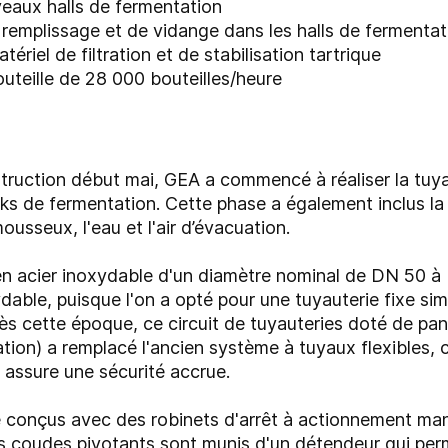
eaux halls de fermentation
emplissage et de vidange dans les halls de fermentati
riel de filtration et de stabilisation tartrique
teille de 28 000 bouteilles/heure
truction début mai, GEA a commencé à réaliser la tuya
s de fermentation. Cette phase a également inclus la l
mousseux, l'eau et l'air d’évacuation.
en acier inoxydable d'un diamètre nominal de DN 50 à 
able, puisque l'on a opté pour une tuyauterie fixe simil
Dès cette époque, ce circuit de tuyauteries doté de p
tion) a remplacé l'ancien système à tuyaux flexibles, car
t assure une sécurité accrue.
 conçus avec des robinets d'arrêt à actionnement manue
s coudes pivotants sont munis d'un détendeur qui perm